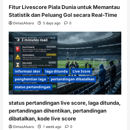
Fitur Livescore Piala Dunia untuk Memantau
Statistik dan Peluang Gol secara Real-Time
DimasAlvaro
5 days ago
0
3 minutes read
informasi skor
laga ditunda
Live Score
penghentian laga
pertandingan dibatalkan
status pertandingan
status pertandingan live score, laga ditunda,
pertandingan dihentikan, pertandingan
dibatalkan, kode live score
DimasAlvaro
1 week ago
0