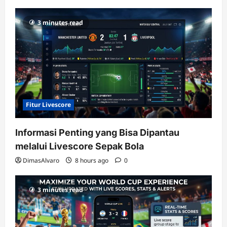
dengan
RTP
3 minutes read
terupdate
Fitur Livescore
Informasi Penting yang Bisa Dipantau
melalui Livescore Sepak Bola
DimasAlvaro
8 hours ago
0
3 minutes read