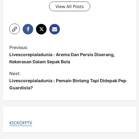
View All Posts
P
Previous:
o
Livescorepialadunia : Arema Dan Persis Diserang,
s
Kekerasan Dalam Sepak Bola
t
Next:
Livescorepialadunia : Pemain Bintang Tapi Didepak Pep
n
Guardiola?
a
v
i
g
KICKOFFTV
a