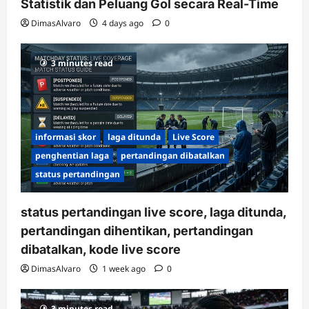
Statistik dan Peluang Gol secara Real-Time
DimasAlvaro
4 days ago
0
3 minutes read
informasi skor
laga ditunda
Live Score
penghentian laga
pertandingan dibatalkan
status pertandingan
status pertandingan live score, laga ditunda,
pertandingan dihentikan, pertandingan
dibatalkan, kode live score
DimasAlvaro
1 week ago
0
3 minutes read