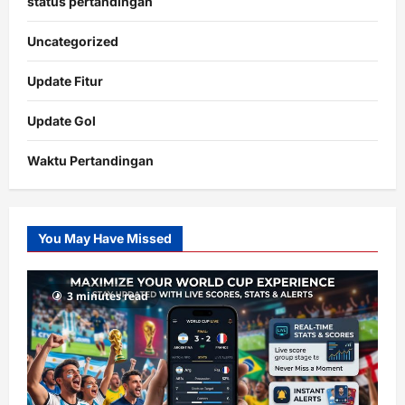
status pertandingan
Uncategorized
Update Fitur
Update Gol
Waktu Pertandingan
Citislots
Pusatnya
Slot
You May Have Missed
Gacor
dengan
RTP
3 minutes read
terupdate