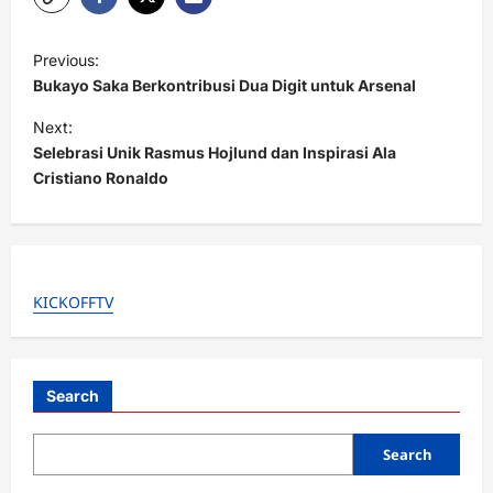
P
Previous:
o
Bukayo Saka Berkontribusi Dua Digit untuk Arsenal
s
Next:
t
Selebrasi Unik Rasmus Hojlund dan Inspirasi Ala
Cristiano Ronaldo
n
a
v
i
KICKOFFTV
g
a
t
Search
i
o
Search
n