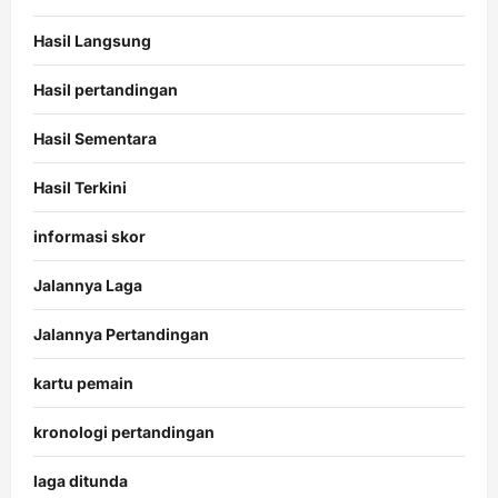
Hasil Langsung
Hasil pertandingan
Hasil Sementara
Hasil Terkini
informasi skor
Jalannya Laga
Jalannya Pertandingan
kartu pemain
kronologi pertandingan
laga ditunda