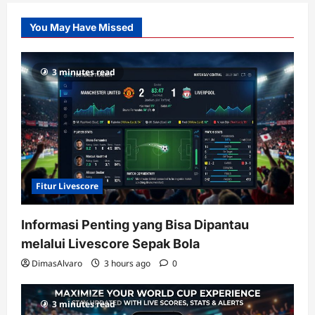
Slot
You May Have Missed
Gacor
dengan
RTP
3 minutes read
terupdate
Fitur Livescore
Informasi Penting yang Bisa Dipantau
melalui Livescore Sepak Bola
DimasAlvaro
3 hours ago
0
3 minutes read