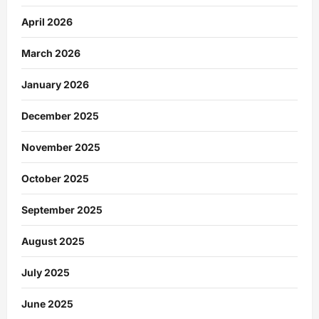
April 2026
March 2026
January 2026
December 2025
November 2025
October 2025
September 2025
August 2025
July 2025
June 2025