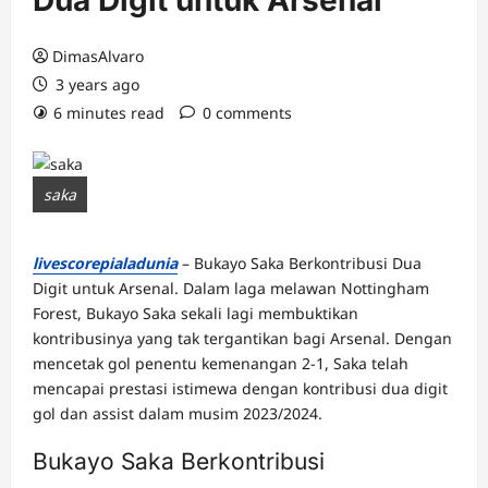
Dua Digit untuk Arsenal
DimasAlvaro
3 years ago
6 minutes read
0 comments
saka
livescorepialadunia
– Bukayo Saka Berkontribusi Dua
Digit untuk Arsenal. Dalam laga melawan Nottingham
Forest, Bukayo Saka sekali lagi membuktikan
kontribusinya yang tak tergantikan bagi Arsenal. Dengan
mencetak gol penentu kemenangan 2-1, Saka telah
mencapai prestasi istimewa dengan kontribusi dua digit
gol dan assist dalam musim 2023/2024.
Bukayo Saka Berkontribusi