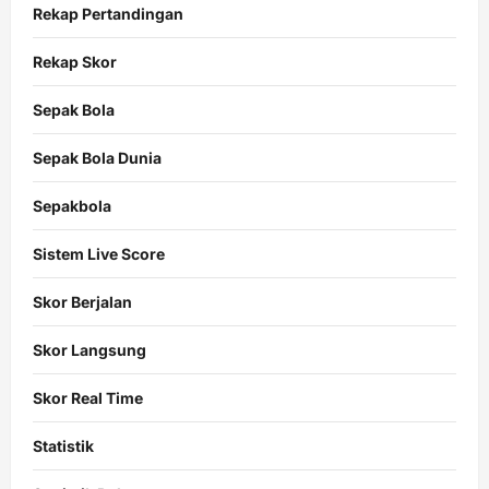
Rekap Pertandingan
Rekap Skor
Sepak Bola
Sepak Bola Dunia
Sepakbola
Sistem Live Score
Skor Berjalan
Skor Langsung
Skor Real Time
Statistik