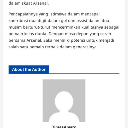
dalam skuat Arsenal.
Pencapaiannya yang istimewa dalam mencapai
kontribusi dua digit dalam gol dan assist dalam dua
musim berturut-turut mencerminkan kualitasnya sebagai
pemain kelas dunia. Dengan masa depan yang cerah
bersama Arsenal, Saka memiliki potensi untuk menjadi
salah satu pemain terbaik dalam generasinya.
About the Author
DimasAlvaro