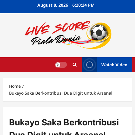
Skip
August 8, 2026
6:20:25 PM
to
content
Watch Video
Home
Bukayo Saka Berkontribusi Dua Digit untuk Arsenal
Bukayo Saka Berkontribusi