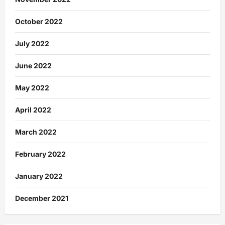
October 2022
July 2022
June 2022
May 2022
April 2022
March 2022
February 2022
January 2022
December 2021