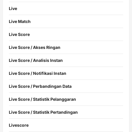
Live
Live Match
Live Score
Live Score / Akses Ringan
Live Score / Analisis Instan
Live Score / Notifikasi Instan
Live Score / Perbandingan Data
Live Score / Statistik Pelanggaran
Live Score / Statistik Pertandingan
Livescore