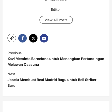
Editor
View All Posts
P
Previous:
o
Xavi Meminta Barcelona untuk Menangkan Pertandingan
s
Melawan Osasuna
t
Next:
Joselu Membuat Real Madrid Ragu untuk Beli Striker
n
Baru
a
v
i
g