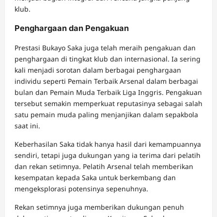
klub.
Penghargaan dan Pengakuan
Prestasi Bukayo Saka juga telah meraih pengakuan dan
penghargaan di tingkat klub dan internasional. Ia sering
kali menjadi sorotan dalam berbagai penghargaan
individu seperti Pemain Terbaik Arsenal dalam berbagai
bulan dan Pemain Muda Terbaik Liga Inggris. Pengakuan
tersebut semakin memperkuat reputasinya sebagai salah
satu pemain muda paling menjanjikan dalam sepakbola
saat ini.
Keberhasilan Saka tidak hanya hasil dari kemampuannya
sendiri, tetapi juga dukungan yang ia terima dari pelatih
dan rekan setimnya. Pelatih Arsenal telah memberikan
kesempatan kepada Saka untuk berkembang dan
mengeksplorasi potensinya sepenuhnya.
Rekan setimnya juga memberikan dukungan penuh