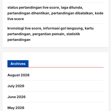
status pertandingan live score, laga ditunda,
pertandingan dihentikan, pertandingan dibatalkan, kode
live score
kronologi live score, informasi gol langsung, kartu
pertandingan, pergantian pemain, statistik
pertandingan
Archives
August 2026
July 2026
June 2026
May 2026