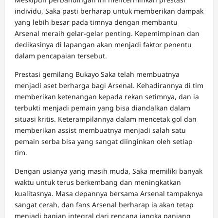
individu, Saka pasti berharap untuk memberikan dampak
yang lebih besar pada timnya dengan membantu
Arsenal meraih gelar-gelar penting. Kepemimpinan dan
dedikasinya di lapangan akan menjadi faktor penentu
dalam pencapaian tersebut.
Prestasi gemilang Bukayo Saka telah membuatnya
menjadi aset berharga bagi Arsenal. Kehadirannya di tim
memberikan ketenangan kepada rekan setimnya, dan ia
terbukti menjadi pemain yang bisa diandalkan dalam
situasi kritis. Keterampilannya dalam mencetak gol dan
memberikan assist membuatnya menjadi salah satu
pemain serba bisa yang sangat diinginkan oleh setiap
tim.
Dengan usianya yang masih muda, Saka memiliki banyak
waktu untuk terus berkembang dan meningkatkan
kualitasnya. Masa depannya bersama Arsenal tampaknya
sangat cerah, dan fans Arsenal berharap ia akan tetap
menjadi bagian integral dari rencana jangka panjang