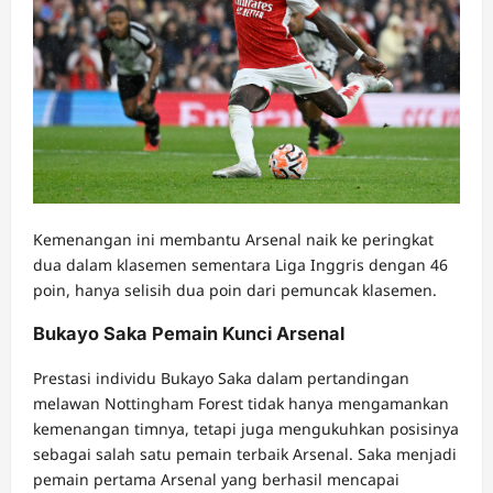
Kemenangan ini membantu Arsenal naik ke peringkat
dua dalam klasemen sementara Liga Inggris dengan 46
poin, hanya selisih dua poin dari pemuncak klasemen.
Bukayo Saka Pemain Kunci Arsenal
Prestasi individu Bukayo Saka dalam pertandingan
melawan Nottingham Forest tidak hanya mengamankan
kemenangan timnya, tetapi juga mengukuhkan posisinya
sebagai salah satu pemain terbaik Arsenal. Saka menjadi
pemain pertama Arsenal yang berhasil mencapai