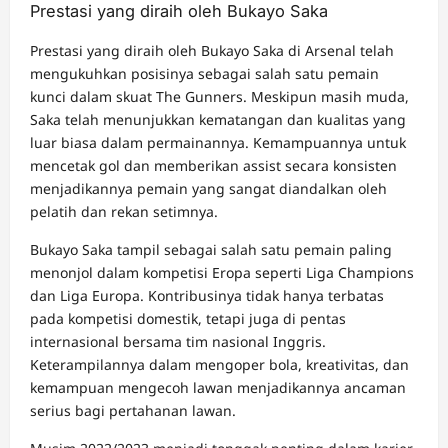
Prestasi yang diraih oleh Bukayo Saka
Prestasi yang diraih oleh Bukayo Saka di Arsenal telah
mengukuhkan posisinya sebagai salah satu pemain
kunci dalam skuat The Gunners. Meskipun masih muda,
Saka telah menunjukkan kematangan dan kualitas yang
luar biasa dalam permainannya. Kemampuannya untuk
mencetak gol dan memberikan assist secara konsisten
menjadikannya pemain yang sangat diandalkan oleh
pelatih dan rekan setimnya.
Bukayo Saka tampil sebagai salah satu pemain paling
menonjol dalam kompetisi Eropa seperti Liga Champions
dan Liga Europa. Kontribusinya tidak hanya terbatas
pada kompetisi domestik, tetapi juga di pentas
internasional bersama tim nasional Inggris.
Keterampilannya dalam mengoper bola, kreativitas, dan
kemampuan mengecoh lawan menjadikannya ancaman
serius bagi pertahanan lawan.