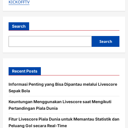
KICKOFFTV
a
t
i
Search
o
Search
n
Recent Posts
Informasi Penting yang Bisa Dipantau melalui Livescore
Sepak Bola
Keuntungan Menggunakan Livescore saat Mengikuti
Pertandingan Piala Dunia
Fitur Livescore Piala Dunia untuk Memantau Statistik dan
Peluang Gol secara Real-Time