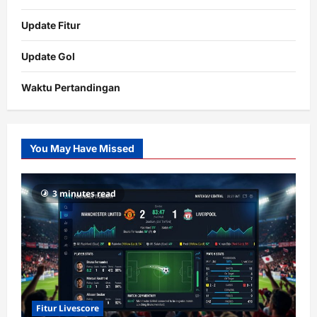
Update Fitur
Update Gol
Waktu Pertandingan
Citislots
Pusatnya
Slot
You May Have Missed
Gacor
dengan
RTP
3 minutes read
terupdate
Fitur Livescore