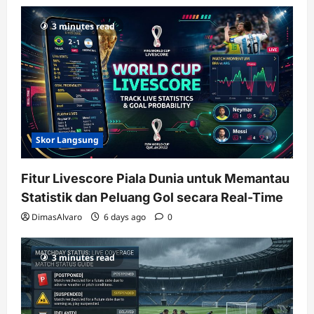
3 minutes read
Skor Langsung
Fitur Livescore Piala Dunia untuk Memantau
Statistik dan Peluang Gol secara Real-Time
DimasAlvaro
6 days ago
0
3 minutes read