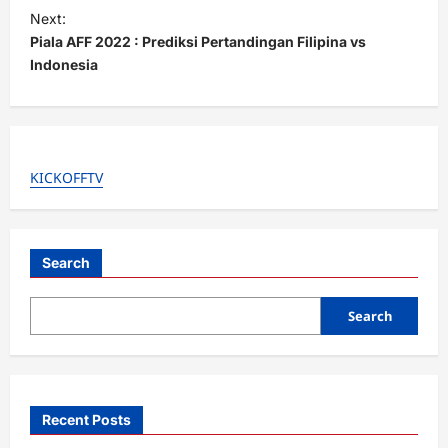
t
Next:
Piala AFF 2022 : Prediksi Pertandingan Filipina vs
n
Indonesia
a
v
i
g
KICKOFFTV
a
t
i
Search
o
Search
n
Recent Posts