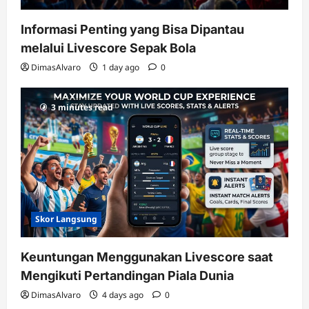
Informasi Penting yang Bisa Dipantau
melalui Livescore Sepak Bola
DimasAlvaro
1 day ago
0
3 minutes read
Skor Langsung
Keuntungan Menggunakan Livescore saat
Mengikuti Pertandingan Piala Dunia
DimasAlvaro
4 days ago
0