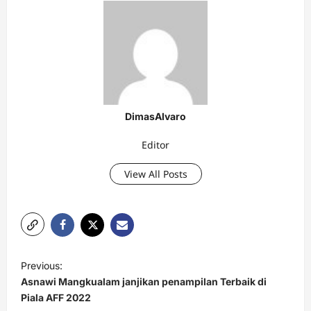
DimasAlvaro
Editor
View All Posts
P
Previous:
o
Asnawi Mangkualam janjikan penampilan Terbaik di
s
Piala AFF 2022