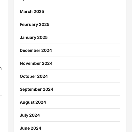
March 2025
February 2025
January 2025
December 2024
November 2024
n
October 2024
September 2024
August 2024
July 2024
June 2024