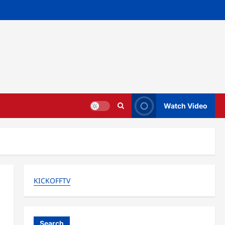
Watch Video
KICKOFFTV
Search