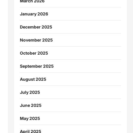
March 2026
January 2026
December 2025
November 2025
October 2025
September 2025
August 2025
July 2025
June 2025
May 2025
April 2025