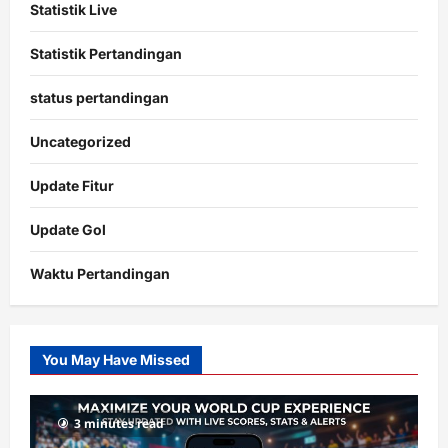
Statistik Live
Statistik Pertandingan
status pertandingan
Uncategorized
Update Fitur
Update Gol
Waktu Pertandingan
Citislots
Pusatnya
Slot
You May Have Missed
Gacor
dengan
RTP
3 minutes read
terupdate