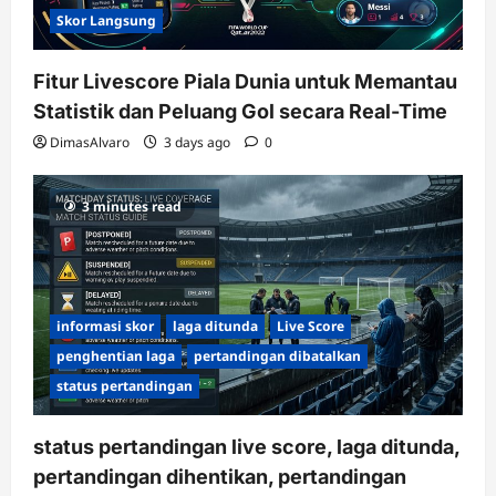
Skor Langsung
Fitur Livescore Piala Dunia untuk Memantau
Statistik dan Peluang Gol secara Real-Time
DimasAlvaro
3 days ago
0
3 minutes read
informasi skor
laga ditunda
Live Score
penghentian laga
pertandingan dibatalkan
status pertandingan
status pertandingan live score, laga ditunda,
pertandingan dihentikan, pertandingan