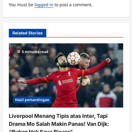
a
You must be
logged in
to post a comment.
t
i
o
Related Stories
n
5 minutes read
Hasil pertandingan
Liverpool Menang Tipis atas Inter, Tapi
Drama Mo Salah Makin Panas! Van Dijk:
“Bukan Hak Saya Bicara”