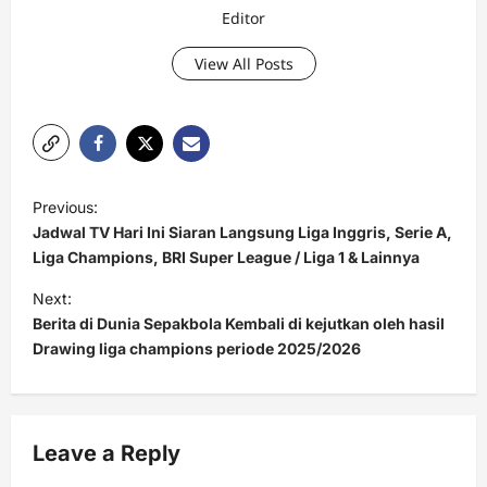
Editor
View All Posts
P
Previous:
o
Jadwal TV Hari Ini Siaran Langsung Liga Inggris, Serie A,
s
Liga Champions, BRI Super League / Liga 1 & Lainnya
t
Next:
Berita di Dunia Sepakbola Kembali di kejutkan oleh hasil
n
Drawing liga champions periode 2025/2026
a
v
i
Leave a Reply
g