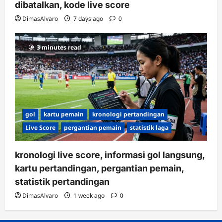
dibatalkan, kode live score
DimasAlvaro
7 days ago
0
3 minutes read
gol
kartu pemain
kronologi pertandingan
Live Score
pergantian pemain
statistik laga
kronologi live score, informasi gol langsung,
kartu pertandingan, pergantian pemain,
statistik pertandingan
DimasAlvaro
1 week ago
0