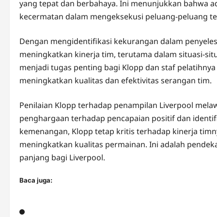
yang tepat dan berbahaya. Ini menunjukkan bahwa ad
kecermatan dalam mengeksekusi peluang-peluang te
Dengan mengidentifikasi kekurangan dalam penyeles
meningkatkan kinerja tim, terutama dalam situasi-situ
menjadi tugas penting bagi Klopp dan staf pelatihn
meningkatkan kualitas dan efektivitas serangan tim.
Penilaian Klopp terhadap penampilan Liverpool mel
penghargaan terhadap pencapaian positif dan identif
kemenangan, Klopp tetap kritis terhadap kinerja ti
meningkatkan kualitas permainan. Ini adalah pende
panjang bagi Liverpool.
Baca juga: