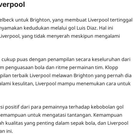
verpool
elbeck untuk Brighton, yang membuat Liverpool tertinggal
nyamakan kedudukan melalui gol Luis Diaz. Hal ini
 Liverpool, yang tidak menyerah meskipun mengalami
a cukup puas dengan penampilan secara keseluruhan dari
lam penguasaan bola dan ritme permainan tim. Klopp
ilan terbaik Liverpool melawan Brighton yang pernah dia
alami kesulitan, Liverpool mampu menemukan cara untuk
ksi positif dari para pemainnya terhadap kebobolan gol
an kemampuan untuk mengatasi tantangan. Kemampuan
ah kualitas yang penting dalam sepak bola, dan Liverpool
n ini.