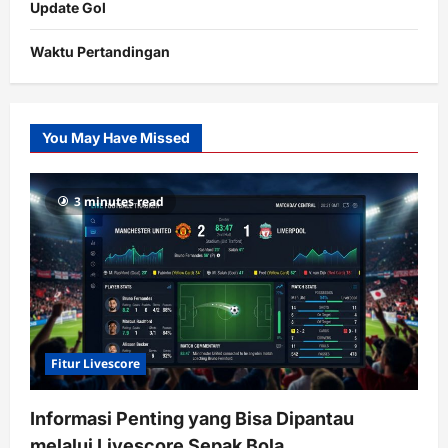
Update Gol
Waktu Pertandingan
Citislots
Pusatnya
Slot
You May Have Missed
Gacor
dengan
RTP
3 minutes read
terupdate
Fitur Livescore
Informasi Penting yang Bisa Dipantau
melalui Livescore Sepak Bola