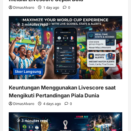
DimasAlvaro
1 day ago
0
3 minutes read
Skor Langsung
Keuntungan Menggunakan Livescore saat
Mengikuti Pertandingan Piala Dunia
DimasAlvaro
4 days ago
0
3 minutes read