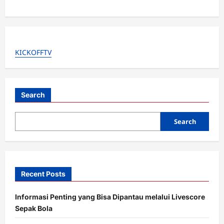
a
v
i
g
KICKOFFTV
a
t
i
Search
o
Search
n
Recent Posts
Informasi Penting yang Bisa Dipantau melalui Livescore
Sepak Bola