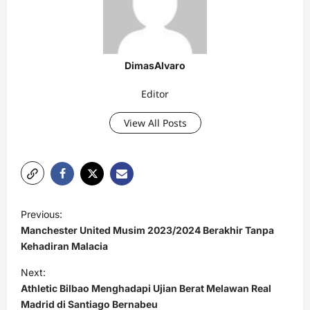
DimasAlvaro
Editor
View All Posts
P
Previous:
o
Manchester United Musim 2023/2024 Berakhir Tanpa
s
Kehadiran Malacia
t
Next:
Athletic Bilbao Menghadapi Ujian Berat Melawan Real
n
Madrid di Santiago Bernabeu