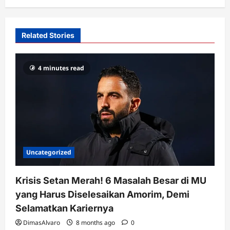
v
i
Related Stories
g
a
4 minutes read
t
i
o
n
Uncategorized
Krisis Setan Merah! 6 Masalah Besar di MU
yang Harus Diselesaikan Amorim, Demi
Selamatkan Kariernya
DimasAlvaro
8 months ago
0