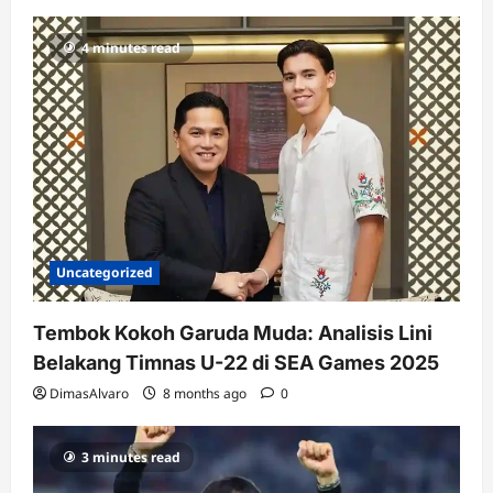
4 minutes read
Uncategorized
Tembok Kokoh Garuda Muda: Analisis Lini
Belakang Timnas U-22 di SEA Games 2025
DimasAlvaro
8 months ago
0
3 minutes read