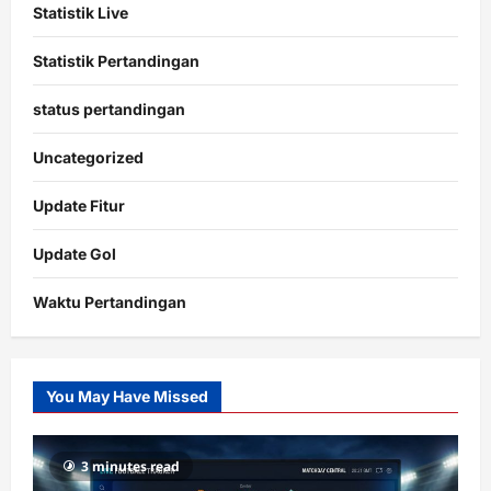
Statistik Live
Statistik Pertandingan
status pertandingan
Uncategorized
Update Fitur
Update Gol
Waktu Pertandingan
Citislots
Pusatnya
Slot
You May Have Missed
Gacor
dengan
RTP
3 minutes read
terupdate