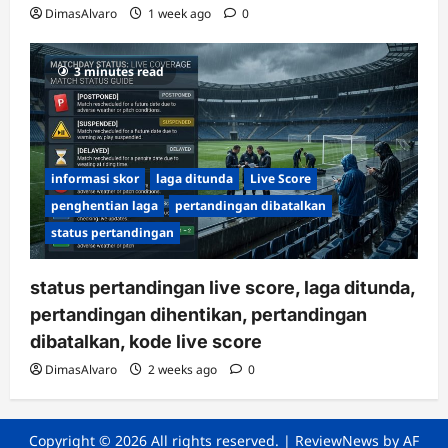
DimasAlvaro
1 week ago
0
3 minutes read
informasi skor
laga ditunda
Live Score
penghentian laga
pertandingan dibatalkan
status pertandingan
status pertandingan live score, laga ditunda,
pertandingan dihentikan, pertandingan
dibatalkan, kode live score
DimasAlvaro
2 weeks ago
0
Copyright © 2026 All rights reserved.
|
ReviewNews
by AF