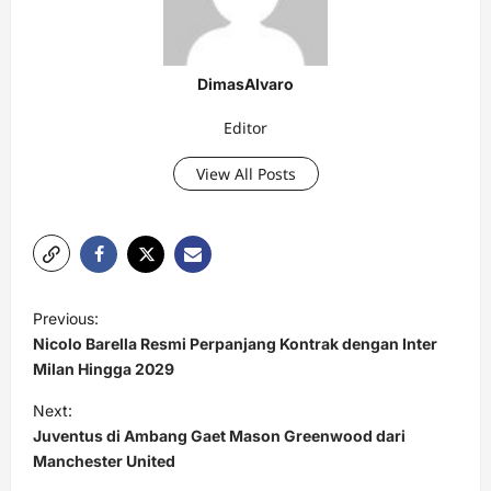
DimasAlvaro
Editor
View All Posts
P
Previous:
o
Nicolo Barella Resmi Perpanjang Kontrak dengan Inter
s
Milan Hingga 2029
t
Next:
Juventus di Ambang Gaet Mason Greenwood dari
n
Manchester United
a