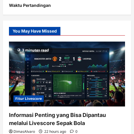
Waktu Pertandingan
Citislots
Pusatnya
Slot
You May Have Missed
Gacor
dengan
RTP
3 minutes read
terupdate
Fitur Livescore
Informasi Penting yang Bisa Dipantau
melalui Livescore Sepak Bola
DimasAlvaro
22 hours ago
0