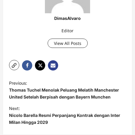
DimasAlvaro
Editor
View All Posts
P
Previous:
o
Thomas Tuchel Menolak Peluang Melatih Manchester
s
United Setelah Berpisah dengan Bayern Munchen
t
Next:
Nicolo Barella Resmi Perpanjang Kontrak dengan Inter
n
Milan Hingga 2029
a