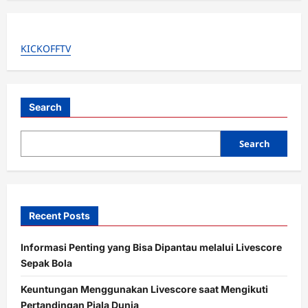
v
i
g
KICKOFFTV
a
t
i
Search
o
Search
n
Recent Posts
Informasi Penting yang Bisa Dipantau melalui Livescore
Sepak Bola
Keuntungan Menggunakan Livescore saat Mengikuti
Pertandingan Piala Dunia