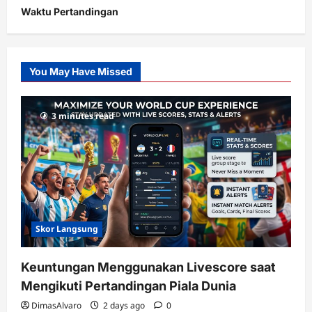
Waktu Pertandingan
Citislots
Pusatnya
Slot
You May Have Missed
Gacor
dengan
RTP
3 minutes read
terupdate
Skor Langsung
Keuntungan Menggunakan Livescore saat
Mengikuti Pertandingan Piala Dunia
DimasAlvaro
2 days ago
0