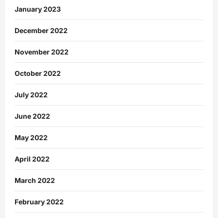
January 2023
December 2022
November 2022
October 2022
July 2022
June 2022
May 2022
April 2022
March 2022
February 2022