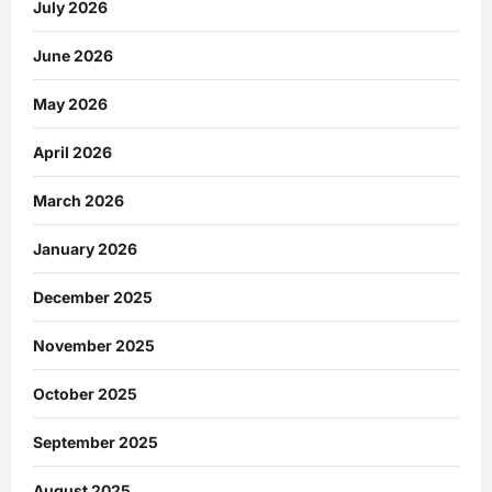
July 2026
June 2026
May 2026
April 2026
March 2026
January 2026
December 2025
November 2025
October 2025
September 2025
August 2025