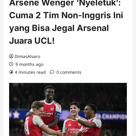
Arsene Wenger ‘Nyeletuk’:
Cuma 2 Tim Non-Inggris Ini
yang Bisa Jegal Arsenal
Juara UCL!
DimasAlvaro
9 months ago
4 minutes read
0 comments