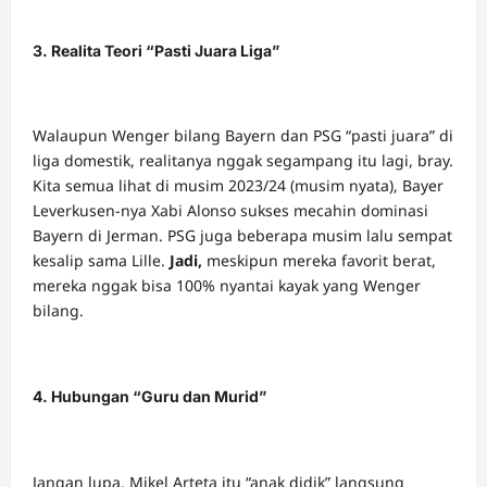
Link
Resmi
3. Realita Teori “Pasti Juara Liga”
Slot
Pragmatic
Dewa
Walaupun Wenger bilang Bayern dan PSG “pasti juara” di
Zeus
liga domestik, realitanya nggak segampang itu lagi, bray.
Kita semua lihat di musim 2023/24 (musim nyata), Bayer
Leverkusen-nya Xabi Alonso sukses mecahin dominasi
Bayern di Jerman. PSG juga beberapa musim lalu sempat
kesalip sama Lille.
Jadi,
meskipun mereka favorit berat,
mereka nggak bisa 100% nyantai kayak yang Wenger
bilang.
4. Hubungan “Guru dan Murid”
Jangan lupa, Mikel Arteta itu “anak didik” langsung