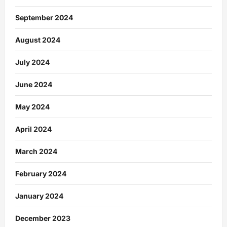
September 2024
August 2024
July 2024
June 2024
May 2024
April 2024
March 2024
February 2024
January 2024
December 2023