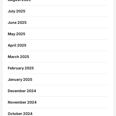
July 2025
June 2025
May 2025
April 2025
March 2025
February 2025
January 2025
December 2024
November 2024
October 2024