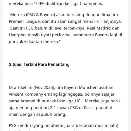
mereka bisa 100% dialihkan ke Liga Champions.
“Mereka (PSG & Bayern) akan bersaing dengan lima tim
Premier League, dan itu akan sangat menarik,” lanjutnya.
“Saat ini PSG belum di level terbaiknya, Real Madrid dan
Liverpool masih nyari performa, sementara Bayern lagi di
puncak kekuatan mereka.”
Situasi Terkini Para Penantang
Di artikel ini (Nov 2025), tim Bayern Munchen asuhan
Vincent Kompany emang lagi ngegas, poinnya sejajar
sama Arsenal di puncak fase liga UCL. Mereka juga baru
aja menang penting 2-1 lawan PSG di Paris, padahal
main dengan sepuluh orang.
PSG sendiri (yang notabene juara bertahan musim lalu)