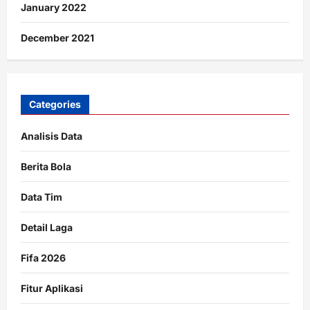
January 2022
December 2021
Categories
Analisis Data
Berita Bola
Data Tim
Detail Laga
Fifa 2026
Fitur Aplikasi