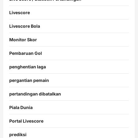
Livescore
Livescore Bola
Monitor Skor
Pembaruan Gol
penghentian laga
pergantian pemain
pertandingan dibatalkan
Piala Dunia
Portal Livescore
prediksi