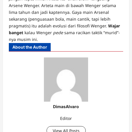
Arsene Wenger. Arteta main di bawah Wenger selama
lima tahun dan jadi kaptennya. Gaya main Arsenal
sekarang (penguasaan bola, main cantik, tapi lebih
pragmatis) itu adalah evolusi dari filosofi Wenger.
Tembak
Wajar
banget
kalau Wenger
pede
sama racikan taktik “murid”-
ikan
nya musim ini.
Slot
About the Author
DimasAlvaro
Editor
View All Posts