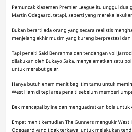
Pemuncak klasemen Premier League itu unggul dua go
Martin Odegaard, tetapi, seperti yang mereka lakuka
Bukan berarti ada orang yang secara realistis meng
menjelang akhir musim yang kurang berprestasi dan
Tapi penalti Said Benrahma dan tendangan voli Jarrod
dilakukan oleh Bukayo Saka, menyelamatkan satu po
untuk merebut gelar.
Hanya butuh enam menit bagi tim tamu untuk memim
West Ham di tepi area penalti sebelum memberi umpa
Bek mencapai byline dan menguadratkan bola untuk 
Empat menit kemudian The Gunners mengukir West Ha
Odegaard yang tidak terkawal untuk melakukan tenda