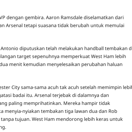
 dengan gembira. Aaron Ramsdale diselamatkan dari
n Arsenal tetapi suasana tidak berubah untuk memulai
 Antonio diputuskan telah melakukan handball tembakan d
ehilangan target sepenuhnya memperkuat West Ham lebih
dua menit kemudian menyelesaikan perubahan haluan
ster City sama-sama acuh tak acuh setelah memimpin lebi
atasi badai itu. Arsenal terjebak di dalamnya dan
ng paling memprihatinkan. Mereka hampir tidak
ka menyia-nyiakan tembakan tiga lawan dua dan Rob
tanpa tujuan. West Ham mendorong lebih keras untuk
ng.