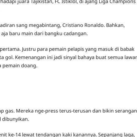
dapi juara Tajikistan, FC Istiklol, di ajang Liga Champions
!
hadiran sang megabintang, Cristiano Ronaldo. Bahkan,
 aja baru main dari bangku cadangan.
t pertama. Justru para pemain pelapis yang masuk di babak
a gol. Kemenangan ini jadi sinyal bahaya buat semua lawa
ua pemain doang.
ap gas. Mereka nge-press terus-terusan dan bikin serangan
l dibunyikan.
it ke-14 lewat tendangan kaki kanannya. Sepanjang laga,