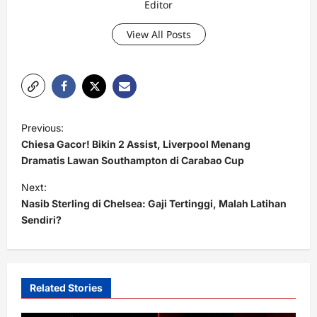
Editor
View All Posts
P
Previous:
o
Chiesa Gacor! Bikin 2 Assist, Liverpool Menang
s
Dramatis Lawan Southampton di Carabao Cup
t
Next:
Nasib Sterling di Chelsea: Gaji Tertinggi, Malah Latihan
n
Sendiri?
a
v
i
Related Stories
g
a