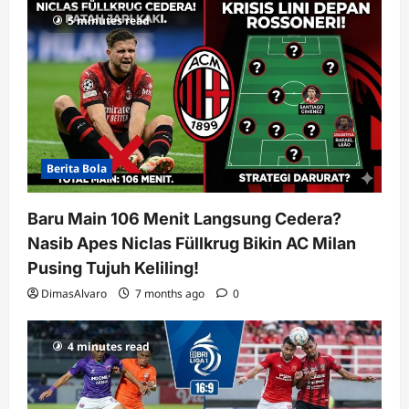
5 minutes read
t
i
o
n
Berita Bola
Baru Main 106 Menit Langsung Cedera?
Nasib Apes Niclas Füllkrug Bikin AC Milan
Pusing Tujuh Keliling!
DimasAlvaro
7 months ago
0
4 minutes read