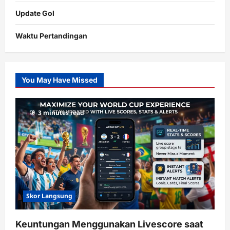
Update Gol
Waktu Pertandingan
Citislots
Pusatnya
Slot
You May Have Missed
Gacor
dengan
RTP
3 minutes read
terupdate
Skor Langsung
Keuntungan Menggunakan Livescore saat