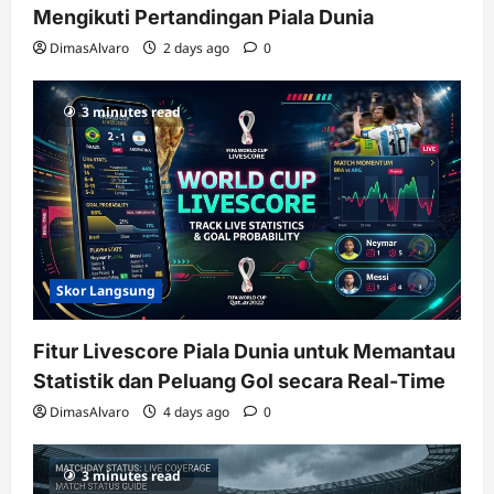
Mengikuti Pertandingan Piala Dunia
DimasAlvaro
2 days ago
0
3 minutes read
Skor Langsung
Fitur Livescore Piala Dunia untuk Memantau
Statistik dan Peluang Gol secara Real-Time
DimasAlvaro
4 days ago
0
3 minutes read