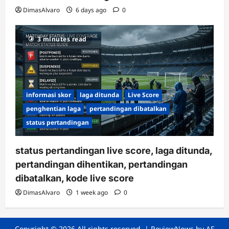
DimasAlvaro
6 days ago
0
3 minutes read
informasi skor
laga ditunda
Live Score
penghentian laga
pertandingan dibatalkan
status pertandingan
status pertandingan live score, laga ditunda,
pertandingan dihentikan, pertandingan
dibatalkan, kode live score
DimasAlvaro
1 week ago
0
Copyright © 2026 All rights reserved.
|
ReviewNews
by AF