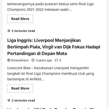
Hari
kemenangannya pada putaran kedua semi-final Liga
Ini:
Champions 2021-2022 melawan wakil...
Tim
nasional
Indonesia
Read
Read More
U-
more
23
about
vs
Madrid
Vietnam
2 minutes read
Vs
dan
Man
Filipina
City:
Liga Inggris: Liverpool Menjanjikan
vs
Los
Timor
Blancos
Berlimpah Piala, Virgil van Dijk Fokus Hadapi
Leste
Berjaya
Bersama
Pertandingan di Depan Mata
Pahlawan
Serta
DimasAlvaro
4 years ago
0
Pengukir
Sejarah
Livescore Bola – Kesuksesan Liverpool mengambil
langkah ke final Liga Champions membuat club yang
bertempat di Anfield...
Read
Read More
more
about
Liga
2 minutes read
Inggris:
Liverpool
Menjanjikan