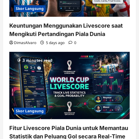
Skor Langsung
Keuntungan Menggunakan Livescore saat
Mengikuti Pertandingan Piala Dunia
DimasAlvaro
5 days ago
0
3 minutes read
Skor Langsung
Fitur Livescore Piala Dunia untuk Memantau
Statistik dan Peluang Gol secara Real-Time