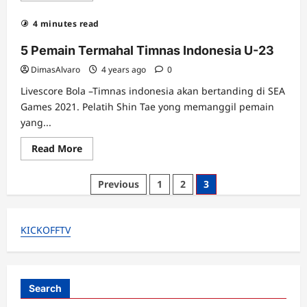
about
Arsenal
4 minutes read
Konfirmasi
Cidera
Ben
5 Pemain Termahal Timnas Indonesia U-23
White
dan
DimasAlvaro
4 years ago
0
Bukayo
Saka
Livescore Bola –Timnas indonesia akan bertanding di SEA
Games 2021. Pelatih Shin Tae yong memanggil pemain
yang...
Read
Read More
more
about
5
Posts
Previous
1
2
3
Pemain
Termahal
pagination
Timnas
Indonesia
U-
KICKOFFTV
23
Search