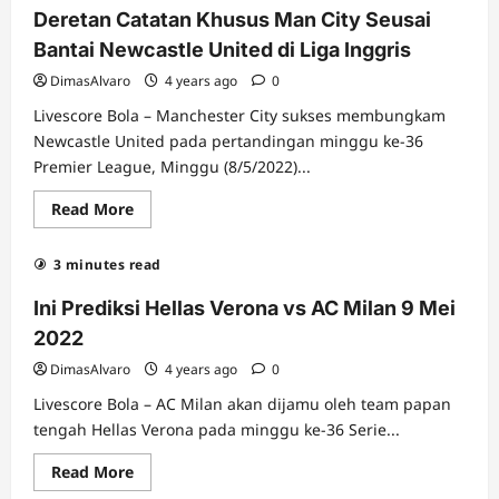
Deretan Catatan Khusus Man City Seusai
Bantai Newcastle United di Liga Inggris
DimasAlvaro
4 years ago
0
Livescore Bola – Manchester City sukses membungkam
Newcastle United pada pertandingan minggu ke-36
Premier League, Minggu (8/5/2022)...
Read
Read More
more
about
Deretan
3 minutes read
Catatan
Khusus
Man
Ini Prediksi Hellas Verona vs AC Milan 9 Mei
City
Seusai
2022
Bantai
Newcastle
DimasAlvaro
4 years ago
0
United
di
Livescore Bola – AC Milan akan dijamu oleh team papan
Liga
Inggris
tengah Hellas Verona pada minggu ke-36 Serie...
Read
Read More
more