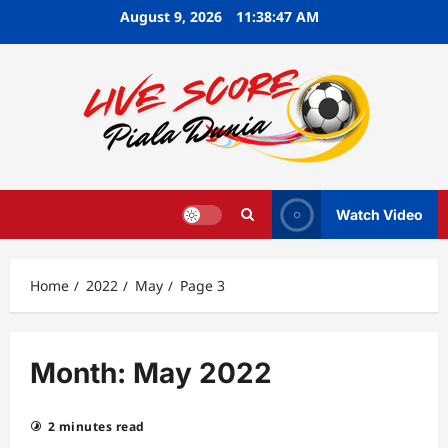
Skip
August 9, 2026
11:38:48 AM
to
content
Watch Video
Home
2022
May
Page 3
Month:
May 2022
2 minutes read