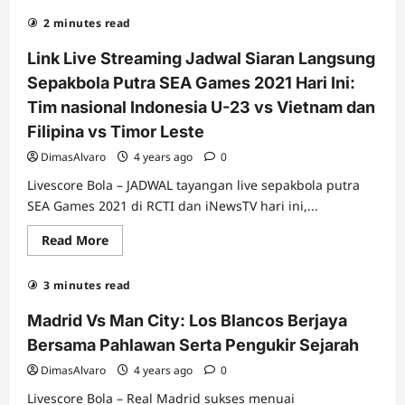
about
Ini
2 minutes read
Prediksi
Hellas
Verona
Link Live Streaming Jadwal Siaran Langsung
vs
AC
Sepakbola Putra SEA Games 2021 Hari Ini:
Milan
9
Tim nasional Indonesia U-23 vs Vietnam dan
Mei
2022
Filipina vs Timor Leste
DimasAlvaro
4 years ago
0
Livescore Bola – JADWAL tayangan live sepakbola putra
SEA Games 2021 di RCTI dan iNewsTV hari ini,...
Read
Read More
more
about
Link
3 minutes read
Live
Streaming
Jadwal
Madrid Vs Man City: Los Blancos Berjaya
Siaran
Langsung
Bersama Pahlawan Serta Pengukir Sejarah
Sepakbola
Putra
DimasAlvaro
4 years ago
0
SEA
Games
Livescore Bola – Real Madrid sukses menuai
2021