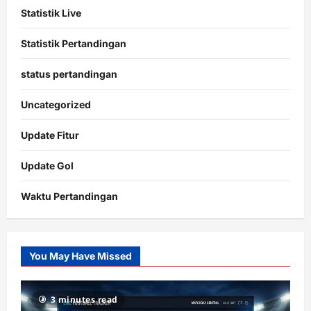
Statistik Live
Statistik Pertandingan
status pertandingan
Uncategorized
Update Fitur
Update Gol
Waktu Pertandingan
Citislots
Pusatnya
Slot
You May Have Missed
Gacor
dengan
RTP
3 minutes read
terupdate