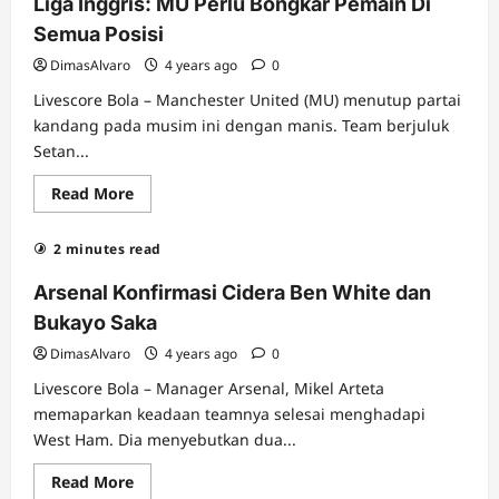
Liga Inggris: MU Perlu Bongkar Pemain Di
Berlimpah
Piala,
Semua Posisi
Virgil
van
DimasAlvaro
4 years ago
0
Dijk
Fokus
Livescore Bola – Manchester United (MU) menutup partai
Hadapi
Pertandingan
kandang pada musim ini dengan manis. Team berjuluk
di
Setan...
Depan
Mata
Read
Read More
more
about
Liga
2 minutes read
Inggris:
MU
Perlu
Arsenal Konfirmasi Cidera Ben White dan
Bongkar
Pemain
Bukayo Saka
Di
Semua
DimasAlvaro
4 years ago
0
Posisi
Livescore Bola – Manager Arsenal, Mikel Arteta
memaparkan keadaan teamnya selesai menghadapi
West Ham. Dia menyebutkan dua...
Read
Read More
more