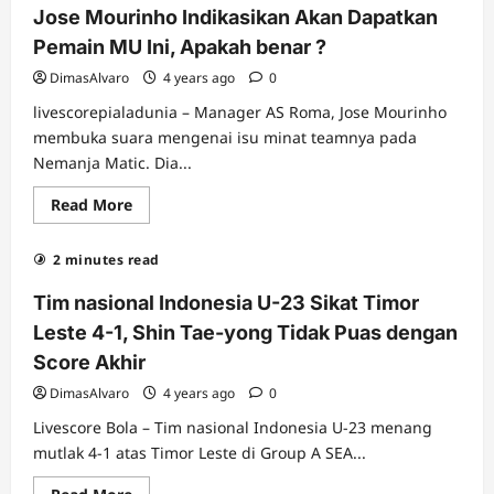
Menang
Jose Mourinho Indikasikan Akan Dapatkan
Mutlak
3-
Pemain MU Ini, Apakah benar ?
0
DimasAlvaro
4 years ago
0
livescorepialadunia – Manager AS Roma, Jose Mourinho
membuka suara mengenai isu minat teamnya pada
Nemanja Matic. Dia...
Read
Read More
more
about
Jose
2 minutes read
Mourinho
Indikasikan
Akan
Tim nasional Indonesia U-23 Sikat Timor
Dapatkan
Pemain
Leste 4-1, Shin Tae-yong Tidak Puas dengan
MU
Ini,
Score Akhir
Apakah
benar
DimasAlvaro
4 years ago
0
?
Livescore Bola – Tim nasional Indonesia U-23 menang
mutlak 4-1 atas Timor Leste di Group A SEA...
Read