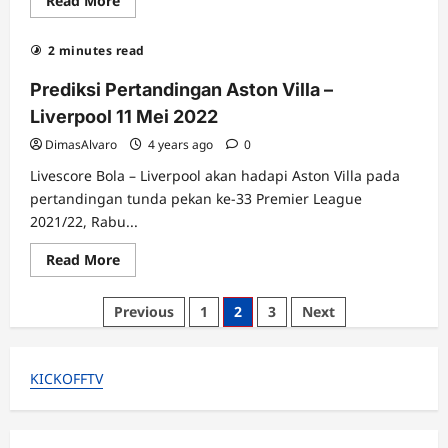
Read More
more
about
Tim
2 minutes read
nasional
Indonesia
U-
Prediksi Pertandingan Aston Villa –
23
Sikat
Liverpool 11 Mei 2022
Timor
Leste
DimasAlvaro
4 years ago
0
4-
1,
Livescore Bola – Liverpool akan hadapi Aston Villa pada
Shin
Tae-
pertandingan tunda pekan ke-33 Premier League
yong
2021/22, Rabu...
Tidak
Puas
dengan
Read
Read More
Score
more
Akhir
about
Prediksi
Posts
Previous
1
2
3
Next
Pertandingan
Aston
pagination
Villa
–
Liverpool
KICKOFFTV
11
Mei
2022