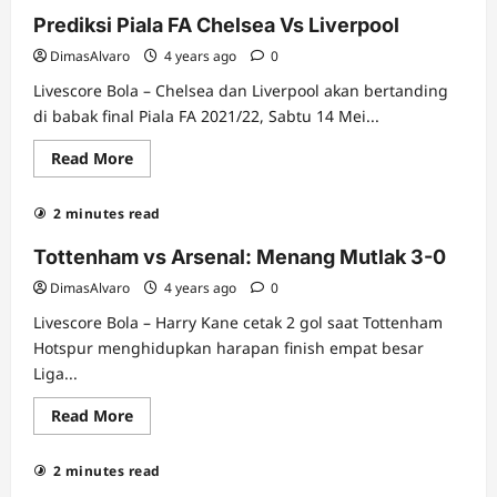
Liga
Italia
Prediksi Piala FA Chelsea Vs Liverpool
Juventus
Vs
DimasAlvaro
4 years ago
0
Lazio
Livescore Bola – Chelsea dan Liverpool akan bertanding
di babak final Piala FA 2021/22, Sabtu 14 Mei...
Read
Read More
more
about
Prediksi
2 minutes read
Piala
FA
Chelsea
Tottenham vs Arsenal: Menang Mutlak 3-0
Vs
Liverpool
DimasAlvaro
4 years ago
0
Livescore Bola – Harry Kane cetak 2 gol saat Tottenham
Hotspur menghidupkan harapan finish empat besar
Liga...
Read
Read More
more
about
Tottenham
2 minutes read
vs
Arsenal: