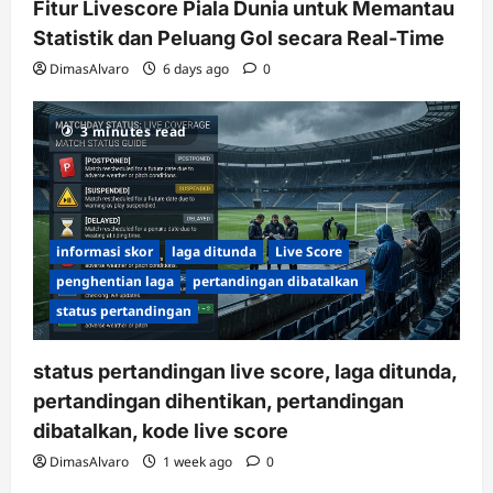
Fitur Livescore Piala Dunia untuk Memantau
Statistik dan Peluang Gol secara Real-Time
DimasAlvaro
6 days ago
0
3 minutes read
informasi skor
laga ditunda
Live Score
penghentian laga
pertandingan dibatalkan
status pertandingan
status pertandingan live score, laga ditunda,
pertandingan dihentikan, pertandingan
dibatalkan, kode live score
DimasAlvaro
1 week ago
0