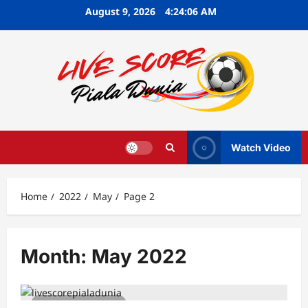
Skip
August 9, 2026
4:24:07 AM
to
content
Watch Video
Home
2022
May
Page 2
Month:
May 2022
2 minutes read