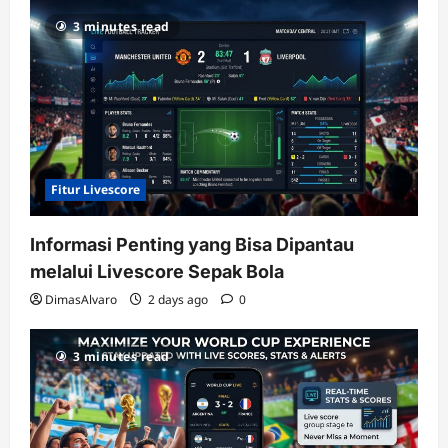
RTP
3 minutes read
terupdate
Fitur Livescore
Informasi Penting yang Bisa Dipantau
melalui Livescore Sepak Bola
DimasAlvaro
2 days ago
0
3 minutes read