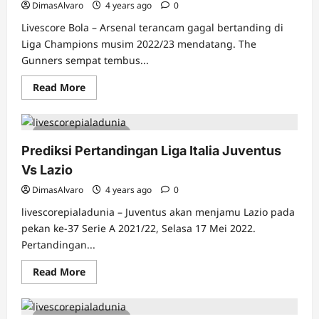
Luncurkan
DimasAlvaro
4 years ago
0
Jersey
Kandang
Livescore Bola – Arsenal terancam gagal bertanding di
Liga Champions musim 2022/23 mendatang. The
Gunners sempat tembus...
Read
Read More
more
about
Masalah
Besar
3 minutes read
Arsenal,
Gagal
Prediksi Pertandingan Liga Italia Juventus
Masuk
ke
Vs Lazio
Liga
Champions
DimasAlvaro
4 years ago
0
livescorepialadunia – Juventus akan menjamu Lazio pada
pekan ke-37 Serie A 2021/22, Selasa 17 Mei 2022.
Pertandingan...
Read
Read More
more
about
Prediksi
Pertandingan
3 minutes read