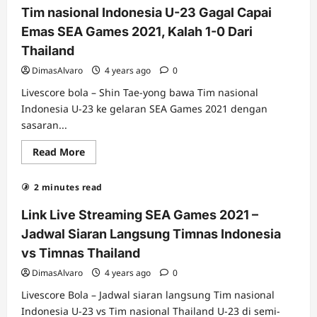
Tim nasional Indonesia U-23 Gagal Capai
Emas SEA Games 2021, Kalah 1-0 Dari
Thailand
DimasAlvaro
4 years ago
0
Livescore bola – Shin Tae-yong bawa Tim nasional
Indonesia U-23 ke gelaran SEA Games 2021 dengan
sasaran...
Read
Read More
more
about
Tim
2 minutes read
nasional
Indonesia
U-
Link Live Streaming SEA Games 2021 –
23
Gagal
Jadwal Siaran Langsung Timnas Indonesia
Capai
Emas
vs Timnas Thailand
SEA
Games
DimasAlvaro
4 years ago
0
2021,
Kalah
Livescore Bola – Jadwal siaran langsung Tim nasional
1-
0
Indonesia U-23 vs Tim nasional Thailand U-23 di semi-