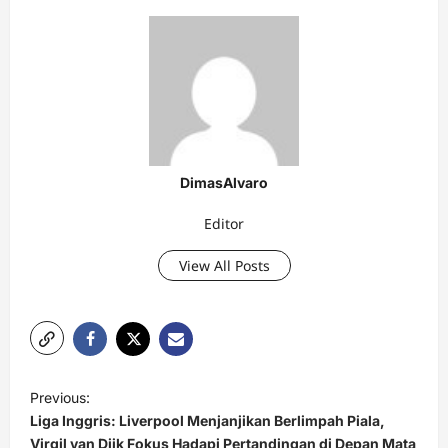
DimasAlvaro
Editor
View All Posts
P
Previous:
o
Liga Inggris: Liverpool Menjanjikan Berlimpah Piala,
s
Virgil van Dijk Fokus Hadapi Pertandingan di Depan Mata