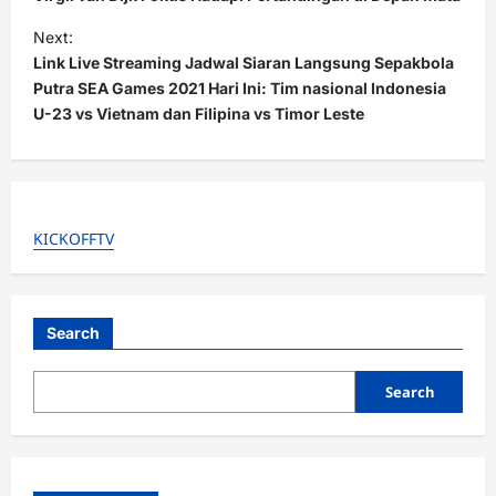
t
Next:
Link Live Streaming Jadwal Siaran Langsung Sepakbola
n
Putra SEA Games 2021 Hari Ini: Tim nasional Indonesia
a
U-23 vs Vietnam dan Filipina vs Timor Leste
v
i
g
a
KICKOFFTV
t
i
Search
o
n
Search