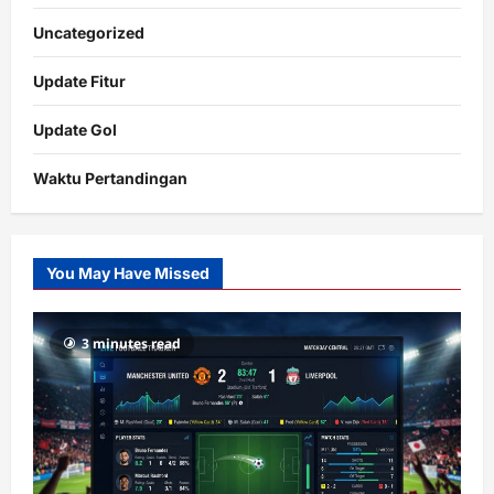
Uncategorized
Update Fitur
Update Gol
Waktu Pertandingan
Citislots
Pusatnya
Slot
You May Have Missed
Gacor
dengan
RTP
3 minutes read
terupdate