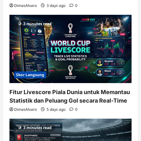
DimasAlvaro
3 days ago
0
3 minutes read
Skor Langsung
Fitur Livescore Piala Dunia untuk Memantau
Statistik dan Peluang Gol secara Real-Time
DimasAlvaro
5 days ago
0
3 minutes read