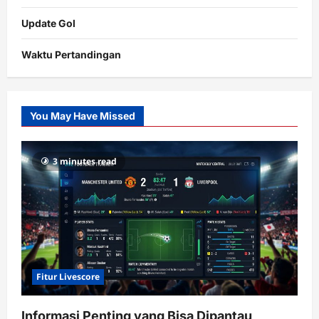
Update Gol
Waktu Pertandingan
Citislots
Pusatnya
Slot
You May Have Missed
Gacor
dengan
RTP
3 minutes read
terupdate
Fitur Livescore
Informasi Penting yang Bisa Dipantau