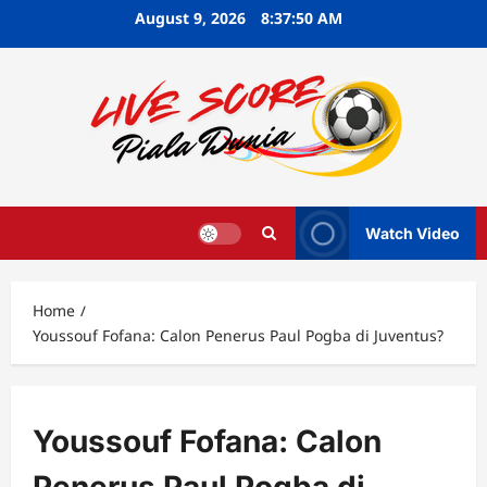
Skip
August 9, 2026
8:37:51 AM
to
content
Watch Video
Home
Youssouf Fofana: Calon Penerus Paul Pogba di Juventus?
Youssouf Fofana: Calon