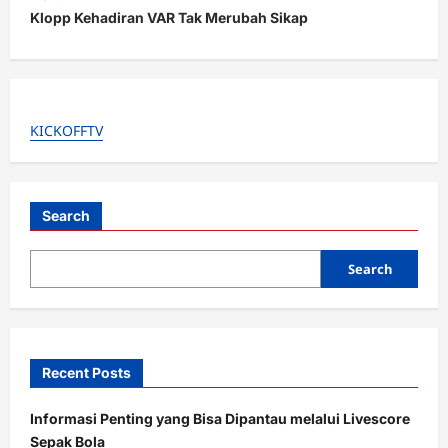
Klopp Kehadiran VAR Tak Merubah Sikap
n
a
v
i
KICKOFFTV
g
a
t
Search
i
o
Search
n
Recent Posts
Informasi Penting yang Bisa Dipantau melalui Livescore
Sepak Bola