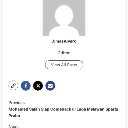
DimasAlvaro
Editor
View All Posts
P
Previous:
o
Mohamed Salah Siap Comeback di Laga Melawan Sparta
s
Praha
t
Next: