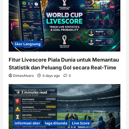
Skor Langsung
Fitur Livescore Piala Dunia untuk Memantau
Statistik dan Peluang Gol secara Real-Time
DimasAlvaro
6 days ago
0
3 minutes read
informasi skor
laga ditunda
Live Score