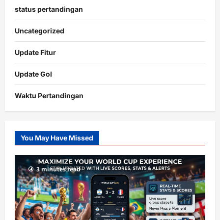
status pertandingan
Uncategorized
Update Fitur
Update Gol
Waktu Pertandingan
Citislots
Pusatnya
Slot
You May Have Missed
Gacor
dengan
RTP
3 minutes read
terupdate