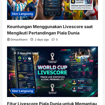
Skor Langsung
Keuntungan Menggunakan Livescore saat
Mengikuti Pertandingan Piala Dunia
DimasAlvaro
2 days ago
0
3 minutes read
Skor Langsung
Fitur Livescore Piala Dunia untuk Memantau