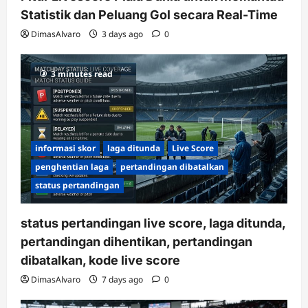
Statistik dan Peluang Gol secara Real-Time
DimasAlvaro
3 days ago
0
3 minutes read
informasi skor
laga ditunda
Live Score
penghentian laga
pertandingan dibatalkan
status pertandingan
status pertandingan live score, laga ditunda,
pertandingan dihentikan, pertandingan
dibatalkan, kode live score
DimasAlvaro
7 days ago
0