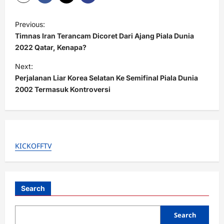
P
Previous:
o
Timnas Iran Terancam Dicoret Dari Ajang Piala Dunia
s
2022 Qatar, Kenapa?
t
Next:
Perjalanan Liar Korea Selatan Ke Semifinal Piala Dunia
n
2002 Termasuk Kontroversi
a
v
i
g
KICKOFFTV
a
t
i
Search
o
Search
n