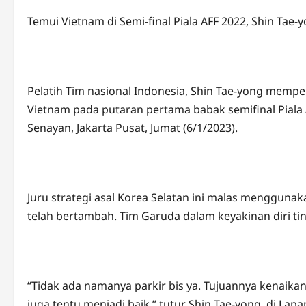
Temui Vietnam di Semi-final Piala AFF 2022, Shin Tae-
Pelatih Tim nasional Indonesia, Shin Tae-yong memper
Vietnam pada putaran pertama babak semifinal Piala 
Senayan, Jakarta Pusat, Jumat (6/1/2023).
Juru strategi asal Korea Selatan ini malas menggunak
telah bertambah. Tim Garuda dalam keyakinan diri t
“Tidak ada namanya parkir bis ya. Tujuannya kenaikan 
juga tentu menjadi baik,” tutur Shin Tae-yong, di La