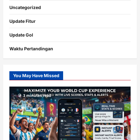
Uncategorized
Update Fitur
Update Gol
Waktu Pertandingan
Citislots
Pusatnya
Slot
You May Have Missed
Gacor
dengan
RTP
3 minutes read
terupdate