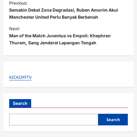
Previous:
o
Semakin Dekat Zona Degradasi, Ruben Amorim Akui
s
Manchester United Perlu Banyak Berbenah
t
Next:
Man of the Match Juventus vs Empoli: Khephren
n
Thuram, Sang Jenderal Lapangan Tengah
a
v
i
g
KICKOFFTV
a
t
i
Search
o
Search
n