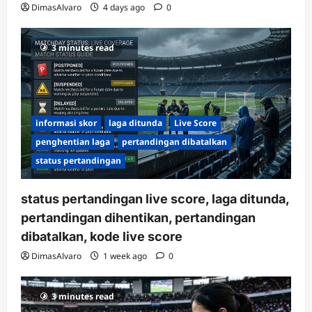
DimasAlvaro
4 days ago
0
3 minutes read
informasi skor
laga ditunda
Live Score
penghentian laga
pertandingan dibatalkan
status pertandingan
status pertandingan live score, laga ditunda,
pertandingan dihentikan, pertandingan
dibatalkan, kode live score
DimasAlvaro
1 week ago
0
3 minutes read