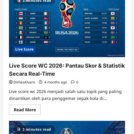
3 minutes read
Langsung
WC:
Update
Gol,
Kartu
&
Statistik
Live Score
Live Score WC 2026: Pantau Skor & Statistik
Secara Real-Time
DimasAlvaro
4 months ago
0
Live score wc 2026 menjadi salah satu topik yang paling
dinantikan oleh para penggemar sepak bola di...
Read
Read More
more
about
Live
Score
3 minutes read
WC