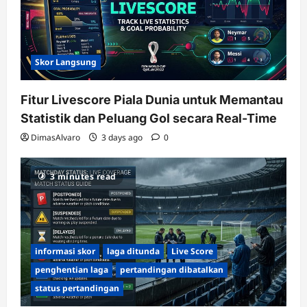
Skor Langsung
Fitur Livescore Piala Dunia untuk Memantau
Statistik dan Peluang Gol secara Real-Time
DimasAlvaro
3 days ago
0
3 minutes read
informasi skor
laga ditunda
Live Score
penghentian laga
pertandingan dibatalkan
status pertandingan