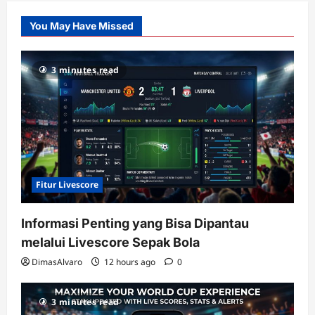
Slot
You May Have Missed
Gacor
dengan
RTP
3 minutes read
terupdate
Fitur Livescore
Informasi Penting yang Bisa Dipantau
melalui Livescore Sepak Bola
DimasAlvaro
12 hours ago
0
3 minutes read