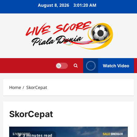
Skip
August 8, 2026
3:01:21 AM
to
content
Watch Video
Home
SkorCepat
SkorCepat
3 minutes read