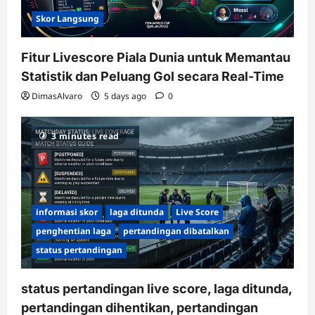
Skor Langsung
Fitur Livescore Piala Dunia untuk Memantau
Statistik dan Peluang Gol secara Real-Time
DimasAlvaro
5 days ago
0
3 minutes read
informasi skor
laga ditunda
Live Score
penghentian laga
pertandingan dibatalkan
status pertandingan
status pertandingan live score, laga ditunda,
pertandingan dihentikan, pertandingan