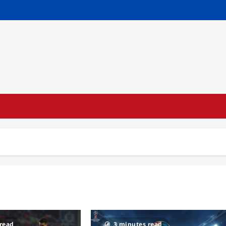
 read
3 minutes read