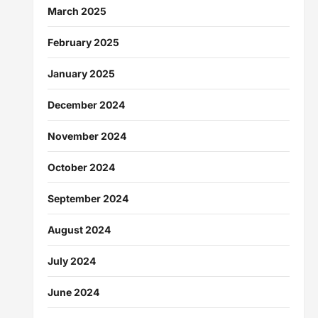
March 2025
February 2025
January 2025
December 2024
November 2024
October 2024
September 2024
August 2024
July 2024
June 2024