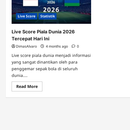
Semua
Per
Liga
Men
ke
Men
Live Score
Statistik
Live Score Piala Dunia 2026
Tercepat Hari Ini
DimasAlvaro
4 months ago
0
Live score piala dunia menjadi informasi
yang sangat dinantikan oleh para
penggemar sepak bola di seluruh
dunia....
Read
Read More
more
about
Live
Score
Piala
Dunia
2026
Tercepat
Hari
Ini