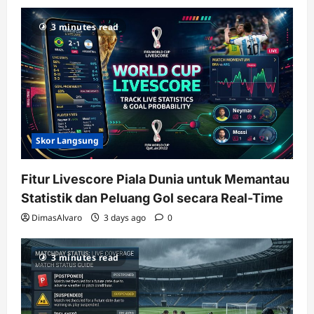
3 minutes read
Skor Langsung
Fitur Livescore Piala Dunia untuk Memantau
Statistik dan Peluang Gol secara Real-Time
DimasAlvaro
3 days ago
0
3 minutes read