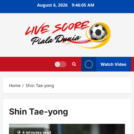
Skip
August 6, 2026
9:46:05 AM
to
content
Watch Video
Home
Shin Tae-yong
Shin Tae-yong
4 minutes read