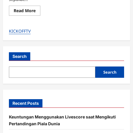
Read
Read More
more
about
Efisiensi
Maksimal!
KICKOFFTV
Ini
Alasan
Utama
Andre
Rosiade
Ngotot
PSSI
Search
CLBK
dengan
Shin
Search
Tae-
yong
Recent Posts
Keuntungan Menggunakan Livescore saat Mengikuti
Pertandingan Piala Dunia