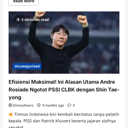
Read
Read More
more
about
Gantikan
Kluivert?
3 minutes read
Park
Hang-
seo
Dinilai
Layak
Latih
Timnas
Indonesia,
Punya
DNA
Mirip
STY!
Uncategorized
Efisiensi Maksimal! Ini Alasan Utama Andre
Rosiade Ngotot PSSI CLBK dengan Shin Tae-
yong
DimasAlvaro
9 months ago
0
Timnas Indonesia kini kembali berstatus tanpa pelatih
kepala. PSSI dan Patrick Kluivert beserta jajaran stafnya
sepakat...