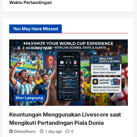
Waktu Pertandingan
Citislots
Pusatnya
Slot
You May Have Missed
Gacor
dengan
RTP
3 minutes read
terupdate
Skor Langsung
Keuntungan Menggunakan Livescore saat
Mengikuti Pertandingan Piala Dunia
DimasAlvaro
1 day ago
0