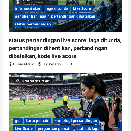
informasi skor
laga ditunda
Live Score
penghentian laga
pertandingan dibatalkan
status pertandingan
status pertandingan live score, laga ditunda,
pertandingan dihentikan, pertandingan
dibatalkan, kode live score
DimasAlvaro
7 days ago
0
3 minutes read
gol
kartu pemain
kronologi pertandingan
Live Score
pergantian pemain
statistik laga