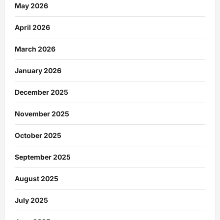
May 2026
April 2026
March 2026
January 2026
December 2025
November 2025
October 2025
September 2025
August 2025
July 2025