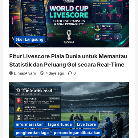
Skor Langsung
Fitur Livescore Piala Dunia untuk Memantau
Statistik dan Peluang Gol secara Real-Time
DimasAlvaro
4 days ago
0
3 minutes read
informasi skor
laga ditunda
Live Score
penghentian laga
pertandingan dibatalkan