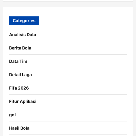
Categories
Analisis Data
Berita Bola
Data Tim
Detail Laga
Fifa 2026
Fitur Aplikasi
gol
Hasil Bola