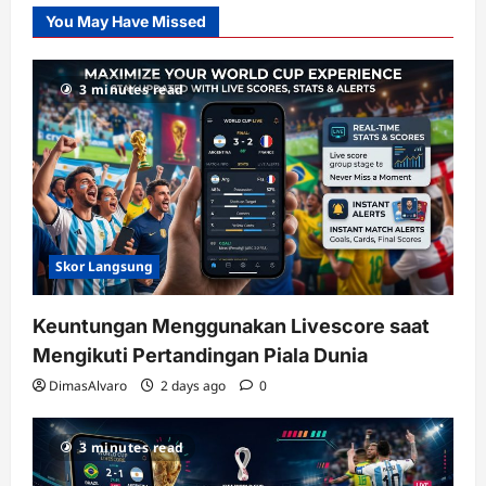
Slot
You May Have Missed
Gacor
dengan
RTP
3 minutes read
terupdate
Skor Langsung
Keuntungan Menggunakan Livescore saat
Mengikuti Pertandingan Piala Dunia
DimasAlvaro
2 days ago
0
3 minutes read