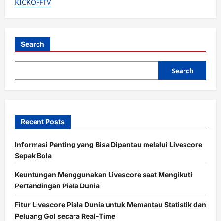
KICKOFFTV
Zona
Degradasi:
Persijap
vs
Semen
Padang,
Siapa
Search
Putus
Rekor
Kalah?
Search
Recent Posts
Informasi Penting yang Bisa Dipantau melalui Livescore
Sepak Bola
Keuntungan Menggunakan Livescore saat Mengikuti
Pertandingan Piala Dunia
Fitur Livescore Piala Dunia untuk Memantau Statistik dan
Peluang Gol secara Real-Time