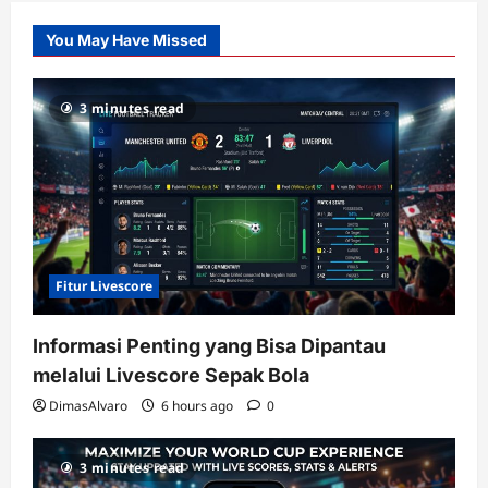
Slot
You May Have Missed
Gacor
dengan
RTP
3 minutes read
terupdate
Fitur Livescore
Informasi Penting yang Bisa Dipantau
melalui Livescore Sepak Bola
DimasAlvaro
6 hours ago
0
3 minutes read