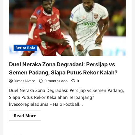
Berita Bola
Duel Neraka Zona Degradasi: Persijap vs
Semen Padang, Siapa Putus Rekor Kalah?
DimasAlvaro
9 months ago
0
Duel Neraka Zona Degradasi: Persijap vs Semen Padang,
Siapa Putus Rekor Kekalahan Terpanjang?
livescorepialadunia – Halo Football...
Read
Read More
more
about
Duel
Neraka