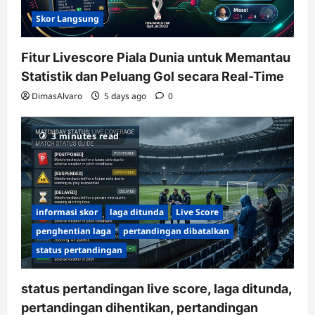
Skor Langsung
Fitur Livescore Piala Dunia untuk Memantau
Statistik dan Peluang Gol secara Real-Time
DimasAlvaro
5 days ago
0
3 minutes read
informasi skor
laga ditunda
Live Score
penghentian laga
pertandingan dibatalkan
status pertandingan
status pertandingan live score, laga ditunda,
pertandingan dihentikan, pertandingan