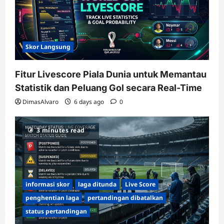
Skor Langsung
Fitur Livescore Piala Dunia untuk Memantau
Statistik dan Peluang Gol secara Real-Time
DimasAlvaro
6 days ago
0
3 minutes read
informasi skor
laga ditunda
Live Score
penghentian laga
pertandingan dibatalkan
status pertandingan