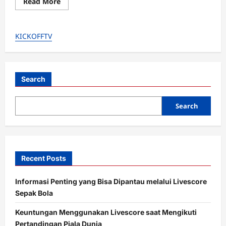
Read
Read More
more
about
Blak-
blakan
KICKOFFTV
Rio
Ferdinand:
Eberechi
Eze
Bikin
Arsenal
Nggak
Search
Punya
Alasan
Gagal
Search
Juara!
Recent Posts
Informasi Penting yang Bisa Dipantau melalui Livescore
Sepak Bola
Keuntungan Menggunakan Livescore saat Mengikuti
Pertandingan Piala Dunia