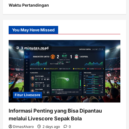
Waktu Pertandingan
Citislots
Pusatnya
Slot
You May Have Missed
Gacor
dengan
RTP
3 minutes read
terupdate
Fitur Livescore
Informasi Penting yang Bisa Dipantau
melalui Livescore Sepak Bola
DimasAlvaro
2 days ago
0