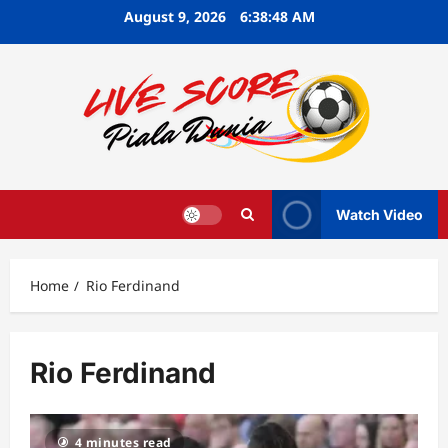
Skip
August 9, 2026
6:38:49 AM
to
content
Watch Video
Home
Rio Ferdinand
Rio Ferdinand
4 minutes read