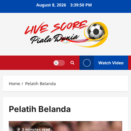
Skip
August 8, 2026
3:39:51 PM
to
content
Watch Video
Home
Pelatih Belanda
Pelatih Belanda
3 minutes read