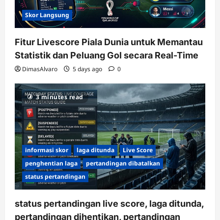
Skor Langsung
Fitur Livescore Piala Dunia untuk Memantau
Statistik dan Peluang Gol secara Real-Time
DimasAlvaro
5 days ago
0
3 minutes read
informasi skor
laga ditunda
Live Score
penghentian laga
pertandingan dibatalkan
status pertandingan
status pertandingan live score, laga ditunda,
pertandingan dihentikan, pertandingan