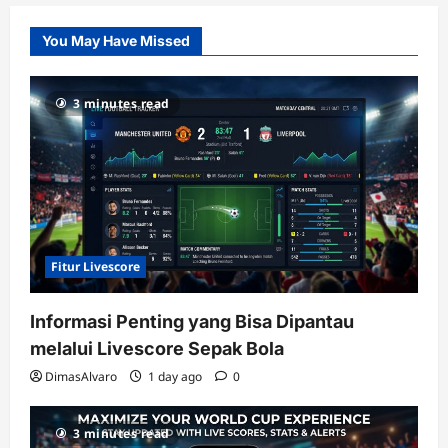
Pusatnya
Slot
You May Have Missed
Gacor
dengan
RTP
3 minutes read
terupdate
Fitur Livescore
Informasi Penting yang Bisa Dipantau
melalui Livescore Sepak Bola
DimasAlvaro
1 day ago
0
3 minutes read