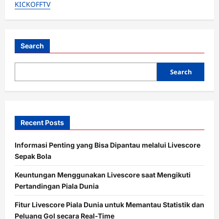
KICKOFFTV
Boer
Ogah
Melatih
Lagi:
Udah
Punya
3
Search
Cucu,
Kapok
Gagal
Search
Total
di
Inter
&
Crystal
Palace
Recent Posts
Informasi Penting yang Bisa Dipantau melalui Livescore
Sepak Bola
Keuntungan Menggunakan Livescore saat Mengikuti
Pertandingan Piala Dunia
Fitur Livescore Piala Dunia untuk Memantau Statistik dan
Peluang Gol secara Real-Time