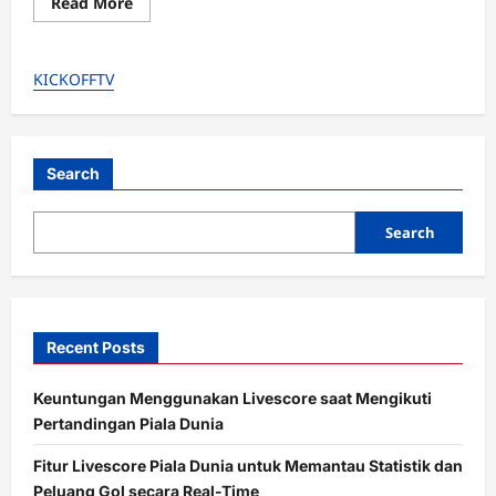
Read
Read More
more
about
Bikin
Lega
KICKOFFTV
Fans!
Arsenal
Resmi
Putus
Kontrak
Sponsor
“Visit
Search
Rwanda”:
Ditekan
Isu
Search
HAM
dan
Uang
Recent Posts
Keuntungan Menggunakan Livescore saat Mengikuti
Pertandingan Piala Dunia
Fitur Livescore Piala Dunia untuk Memantau Statistik dan
Peluang Gol secara Real-Time