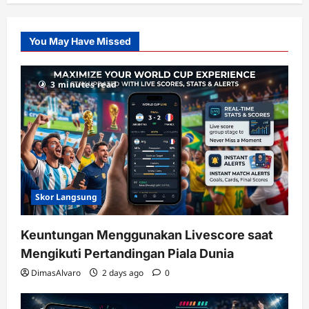
Pusatnya
Slot
You May Have Missed
Gacor
dengan
RTP
3 minutes read
terupdate
Skor Langsung
Keuntungan Menggunakan Livescore saat
Mengikuti Pertandingan Piala Dunia
DimasAlvaro
2 days ago
0