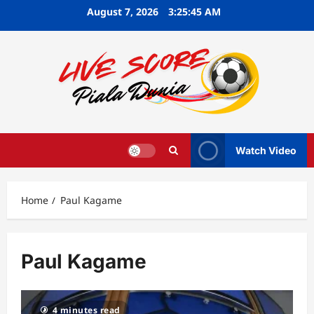
Skip
August 7, 2026
3:25:46 AM
to
content
Watch Video
Home
Paul Kagame
Paul Kagame
4 minutes read