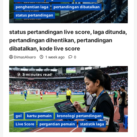
penghentian laga
pertandingan dibatalkan
status pertandingan
status pertandingan live score, laga ditunda,
pertandingan dihentikan, pertandingan
dibatalkan, kode live score
DimasAlvaro
1 week ago
0
3 minutes read
gol
kartu pemain
kronologi pertandingan
Live Score
pergantian pemain
statistik laga