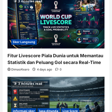
3 minutes read
Skor Langsung
Fitur Livescore Piala Dunia untuk Memantau
Statistik dan Peluang Gol secara Real-Time
DimasAlvaro
4 days ago
0
3 minutes read
informasi skor
laga ditunda
Live Score