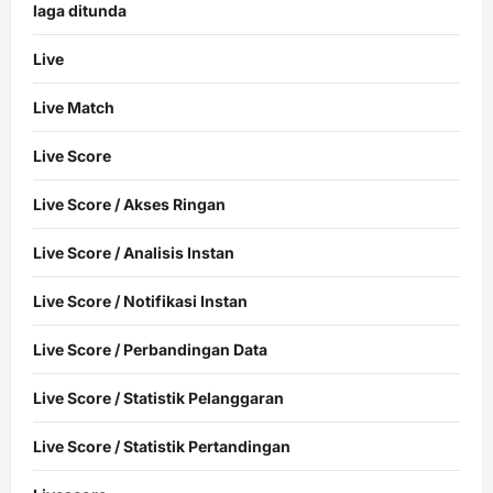
laga ditunda
Live
Live Match
Live Score
Live Score / Akses Ringan
Live Score / Analisis Instan
Live Score / Notifikasi Instan
Live Score / Perbandingan Data
Live Score / Statistik Pelanggaran
Live Score / Statistik Pertandingan