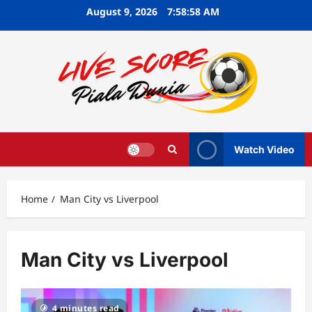
Skip
August 9, 2026
7:58:59 AM
to
content
Watch Video
Home
Man City vs Liverpool
Man City vs Liverpool
4 minutes read