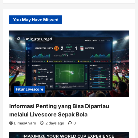
Citislots
Pusatnya
Slot
You May Have Missed
Gacor
dengan
RTP
3 minutes read
terupdate
Fitur Livescore
Informasi Penting yang Bisa Dipantau
melalui Livescore Sepak Bola
DimasAlvaro
2 days ago
0