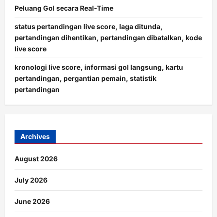
Peluang Gol secara Real-Time
status pertandingan live score, laga ditunda,
pertandingan dihentikan, pertandingan dibatalkan, kode
live score
kronologi live score, informasi gol langsung, kartu
pertandingan, pergantian pemain, statistik
pertandingan
Archives
August 2026
July 2026
June 2026