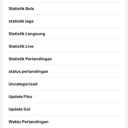
Statistik Bola
statistik laga
Statistik Langsung
Statistik Live
Statistik Pertandingan
status pertandingan
Uncategorized
Update Fitur
Update Gol
Waktu Pertandingan