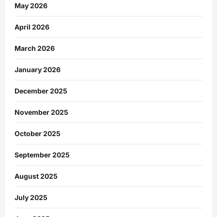
May 2026
April 2026
March 2026
January 2026
December 2025
November 2025
October 2025
September 2025
August 2025
July 2025