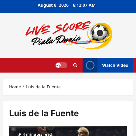
Skip
August 8, 2026
6:12:07 AM
to
content
Watch Video
Home
Luis de la Fuente
Luis de la Fuente
4 minutes read