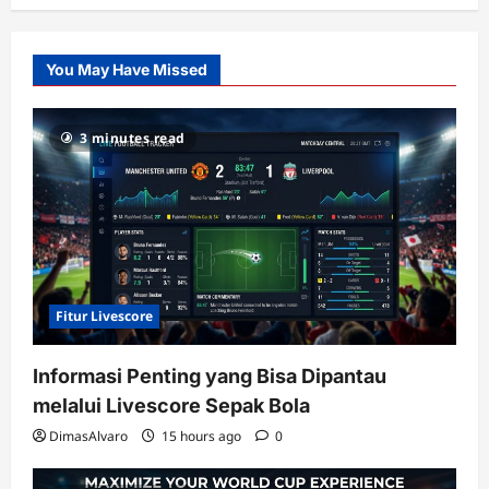
Citislots
Pusatnya
Slot
You May Have Missed
Gacor
dengan
RTP
3 minutes read
terupdate
Fitur Livescore
Informasi Penting yang Bisa Dipantau
melalui Livescore Sepak Bola
DimasAlvaro
15 hours ago
0