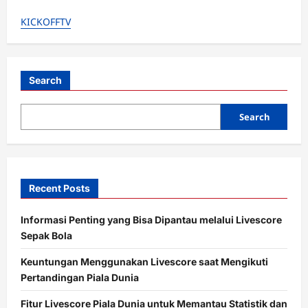
Lamine
Yamal
KICKOFFTV
Bikin
Pelatih
Spanyol
Ngamuk!
Dani
Olmo
Pasang
Search
Badan:
“Jangan
Ragukan
Search
Komitmennya!”
Recent Posts
Informasi Penting yang Bisa Dipantau melalui Livescore
Sepak Bola
Keuntungan Menggunakan Livescore saat Mengikuti
Pertandingan Piala Dunia
Fitur Livescore Piala Dunia untuk Memantau Statistik dan