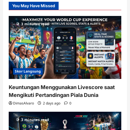
Slot
You May Have Missed
Gacor
dengan
RTP
3 minutes read
terupdate
Skor Langsung
Keuntungan Menggunakan Livescore saat
Mengikuti Pertandingan Piala Dunia
DimasAlvaro
2 days ago
0
3 minutes read