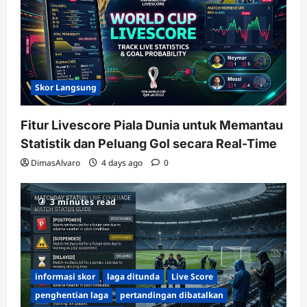
Skor Langsung
Fitur Livescore Piala Dunia untuk Memantau
Statistik dan Peluang Gol secara Real-Time
DimasAlvaro
4 days ago
0
3 minutes read
informasi skor
laga ditunda
Live Score
penghentian laga
pertandingan dibatalkan