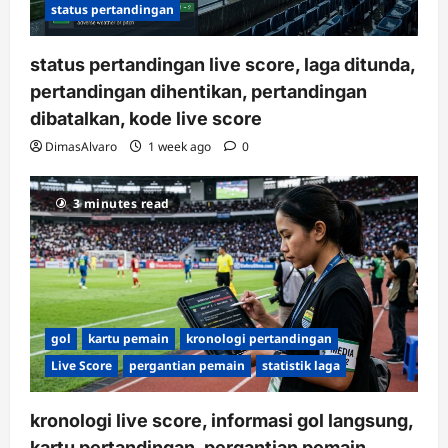
status pertandingan
status pertandingan live score, laga ditunda,
pertandingan dihentikan, pertandingan
dibatalkan, kode live score
DimasAlvaro
1 week ago
0
3 minutes read
gol
kartu pemain
kronologi pertandingan
Live Score
pergantian pemain
statistik laga
kronologi live score, informasi gol langsung,
kartu pertandingan, pergantian pemain,