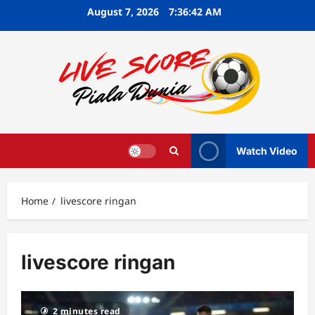
Skip
August 7, 2026
7:36:43 AM
to
content
Watch Video
Home
livescore ringan
livescore ringan
2 minutes read