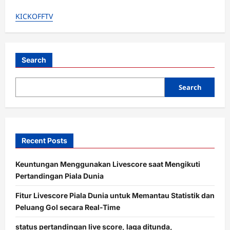
Rekomendasi
Situs
KICKOFFTV
Live
Score
Piala
Dunia
2026
Versi
Ringan
Search
untuk
HP
Jadul
Search
dengan
Jaringan
3G/4G
Recent Posts
Keuntungan Menggunakan Livescore saat Mengikuti
Pertandingan Piala Dunia
Fitur Livescore Piala Dunia untuk Memantau Statistik dan
Peluang Gol secara Real-Time
status pertandingan live score, laga ditunda,