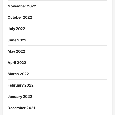
November 2022
October 2022
July 2022
June 2022
May 2022
April 2022
March 2022
February 2022
January 2022
December 2021