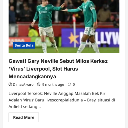
Berita Bola
Gawat! Gary Neville Sebut Milos Kerkez
‘Virus’ Liverpool, Slot Harus
Mencadangkannya
DimasAlvaro
9 months ago
0
Liverpool Terseok: Neville Anggap Masalah Bek Kiri
Adalah ‘Virus’ Baru livescorepialadunia – Bray, situasi di
Anfield sedang...
Read
Read More
more
about