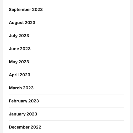
September 2023
August 2023
July 2023
June 2023
May 2023
April 2023
March 2023
February 2023
January 2023
December 2022