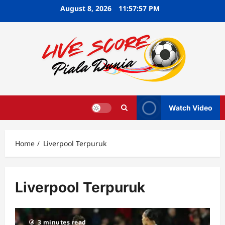
Skip
August 8, 2026
11:57:58 PM
to
content
Watch Video
Home
Liverpool Terpuruk
Liverpool Terpuruk
3 minutes read