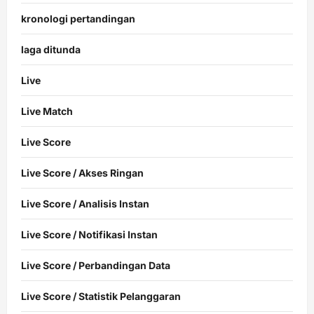
kronologi pertandingan
laga ditunda
Live
Live Match
Live Score
Live Score / Akses Ringan
Live Score / Analisis Instan
Live Score / Notifikasi Instan
Live Score / Perbandingan Data
Live Score / Statistik Pelanggaran