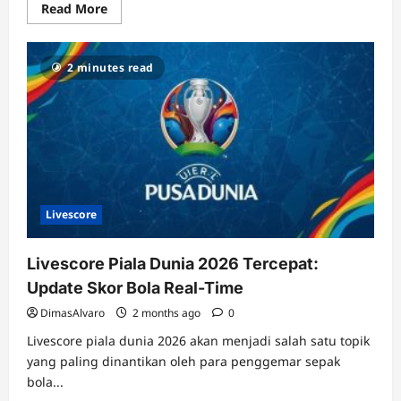
Read
Read More
more
about
Skor
Langsung
2 minutes read
Piala
Dunia
2026:
Live
Score
Bola
Tercepat
Livescore
Livescore Piala Dunia 2026 Tercepat:
Update Skor Bola Real-Time
DimasAlvaro
2 months ago
0
Livescore piala dunia 2026 akan menjadi salah satu topik
yang paling dinantikan oleh para penggemar sepak
bola...