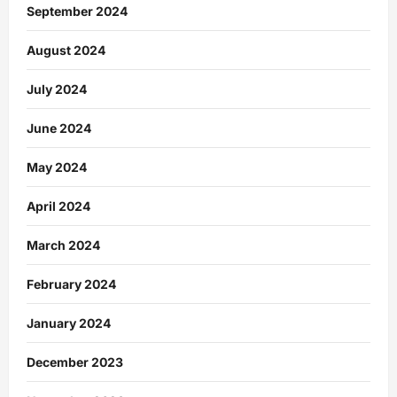
September 2024
August 2024
July 2024
June 2024
May 2024
April 2024
March 2024
February 2024
January 2024
December 2023