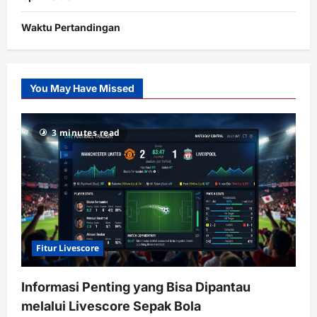
Waktu Pertandingan
Citislots
Pusatnya
Slot
You May Have Missed
Gacor
dengan
RTP
3 minutes read
terupdate
Fitur Livescore
Informasi Penting yang Bisa Dipantau
melalui Livescore Sepak Bola