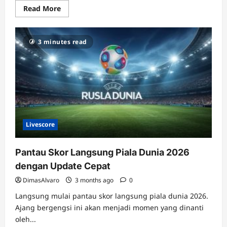
Read
Read More
more
about
Livescore
Piala
3 minutes read
Dunia
2026
Tercepat:
Update
Skor
Bola
Real-
Time
Livescore
Pantau Skor Langsung Piala Dunia 2026
dengan Update Cepat
DimasAlvaro
3 months ago
0
Langsung mulai pantau skor langsung piala dunia 2026.
Ajang bergengsi ini akan menjadi momen yang dinanti
oleh...