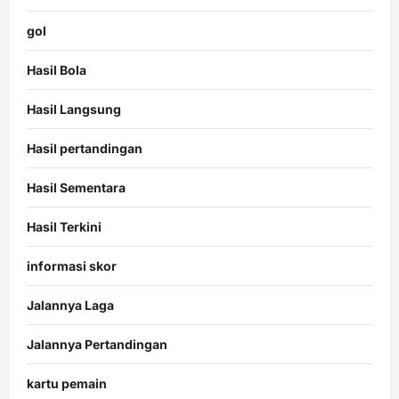
gol
Hasil Bola
Hasil Langsung
Hasil pertandingan
Hasil Sementara
Hasil Terkini
informasi skor
Jalannya Laga
Jalannya Pertandingan
kartu pemain