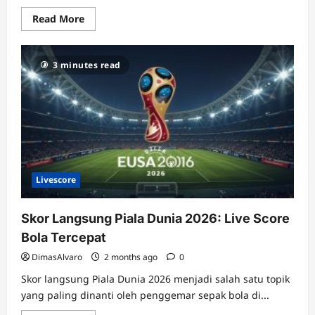
Read
Read More
more
about
Live
Score
3 minutes read
Piala
Dunia
2026:
Pantau
Hasil
Skor
Bola
Menit
ke
Menit
Livescore
Skor Langsung Piala Dunia 2026: Live Score
Bola Tercepat
DimasAlvaro
2 months ago
0
Skor langsung Piala Dunia 2026 menjadi salah satu topik
yang paling dinanti oleh penggemar sepak bola di...