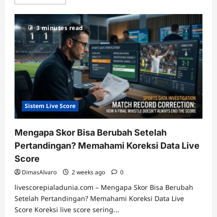
more
about
kronologi
live
3 minutes read
score,
informasi
gol
langsung,
kartu
pertandingan,
pergantian
pemain,
statistik
pertandingan
Sistem Live Score
Mengapa Skor Bisa Berubah Setelah
Pertandingan? Memahami Koreksi Data Live
Score
DimasAlvaro
2 weeks ago
0
livescorepialadunia.com – Mengapa Skor Bisa Berubah
Setelah Pertandingan? Memahami Koreksi Data Live
Score Koreksi live score sering...