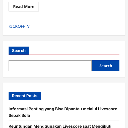
Read
Read More
more
about
Pantau
Skor
KICKOFFTV
Langsung
Piala
Dunia
2026
dengan
Update
Cepat
Search
Search
Recent Posts
Informasi Penting yang Bisa Dipantau melalui Livescore
Sepak Bola
Keuntungan Menggunakan Livescore saat Mengikuti