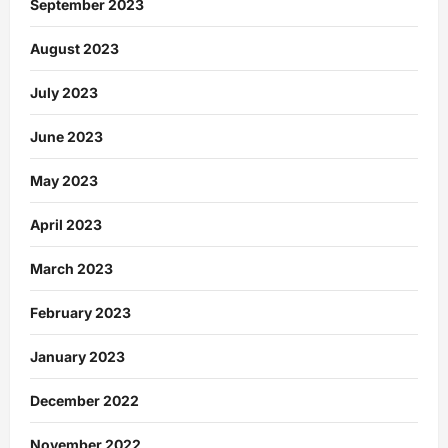
September 2023
August 2023
July 2023
June 2023
May 2023
April 2023
March 2023
February 2023
January 2023
December 2022
November 2022