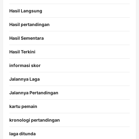
Hasil Langsung
Hasil pertandingan
Hasil Sementara
Hasil Terkini
informasi skor
Jalannya Laga
Jalannya Pertandingan
kartu pemain
kronologi pertandingan
laga ditunda