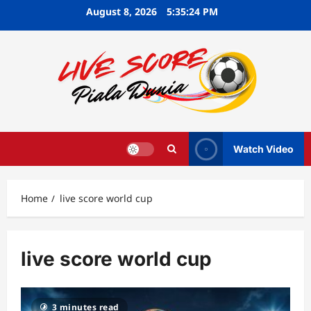
Skip
August 8, 2026
5:35:25 PM
to
content
Watch Video
Home
live score world cup
live score world cup
3 minutes read