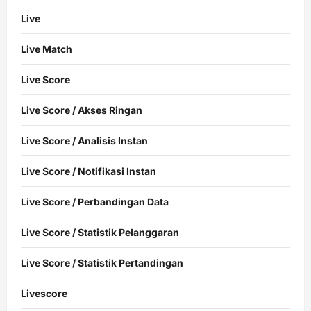
Live
Live Match
Live Score
Live Score / Akses Ringan
Live Score / Analisis Instan
Live Score / Notifikasi Instan
Live Score / Perbandingan Data
Live Score / Statistik Pelanggaran
Live Score / Statistik Pertandingan
Livescore