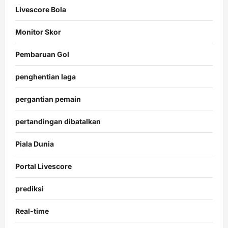
Livescore Bola
Monitor Skor
Pembaruan Gol
penghentian laga
pergantian pemain
pertandingan dibatalkan
Piala Dunia
Portal Livescore
prediksi
Real-time