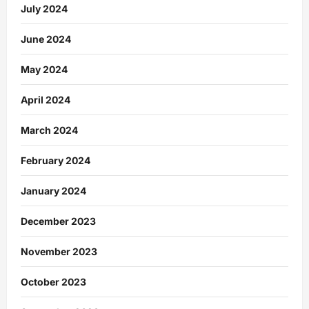
July 2024
June 2024
May 2024
April 2024
March 2024
February 2024
January 2024
December 2023
November 2023
October 2023