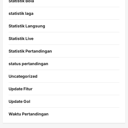
Statistik Bola
statistik laga
Statistik Langsung
Statistik Live
Statistik Pertandingan
status pertandingan
Uncategorized
Update Fitur
Update Gol
Waktu Pertandingan
Citislots
Pusatnya