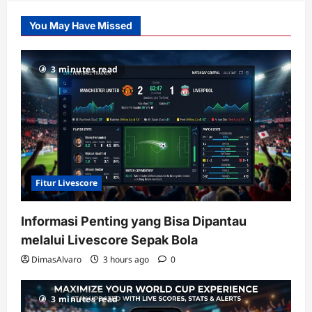
Slot
You May Have Missed
Gacor
dengan
RTP
3 minutes read
terupdate
Fitur Livescore
Informasi Penting yang Bisa Dipantau
melalui Livescore Sepak Bola
DimasAlvaro
3 hours ago
0
3 minutes read