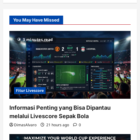
Citislots
Pusatnya
Slot
You May Have Missed
Gacor
dengan
RTP
3 minutes read
terupdate
Fitur Livescore
Informasi Penting yang Bisa Dipantau
melalui Livescore Sepak Bola
DimasAlvaro
21 hours ago
0