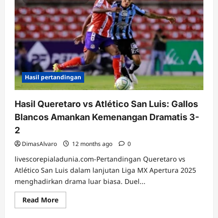
Hasil pertandingan
Hasil Queretaro vs Atlético San Luis: Gallos
Blancos Amankan Kemenangan Dramatis 3-
2
DimasAlvaro
12 months ago
0
livescorepialadunia.com-Pertandingan Queretaro vs
Atlético San Luis dalam lanjutan Liga MX Apertura 2025
menghadirkan drama luar biasa. Duel...
Read
Read More
more
about