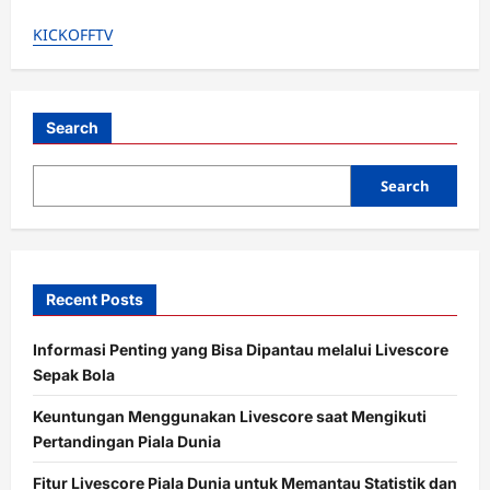
Hasil
Queretaro
KICKOFFTV
vs
Atlético
San
Luis:
Gallos
Blancos
Amankan
Search
Kemenangan
Dramatis
3-
Search
2
Recent Posts
Informasi Penting yang Bisa Dipantau melalui Livescore
Sepak Bola
Keuntungan Menggunakan Livescore saat Mengikuti
Pertandingan Piala Dunia
Fitur Livescore Piala Dunia untuk Memantau Statistik dan