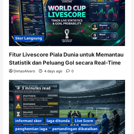
Skor Langsung
Fitur Livescore Piala Dunia untuk Memantau
Statistik dan Peluang Gol secara Real-Time
DimasAlvaro
4 days ago
0
3 minutes read
informasi skor
laga ditunda
Live Score
penghentian laga
pertandingan dibatalkan