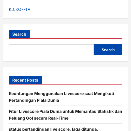
Nyesel
Abis!
KICKOFFTV
Juan
Sebastian
Veron
Curhat
Blak-
blakan
Soal
Search
“Blunder”
Cabut
dari
Search
MU
ke
Chelsea
Recent Posts
Keuntungan Menggunakan Livescore saat Mengikuti
Pertandingan Piala Dunia
Fitur Livescore Piala Dunia untuk Memantau Statistik dan
Peluang Gol secara Real-Time
status pertandingan live score, laga ditunda,