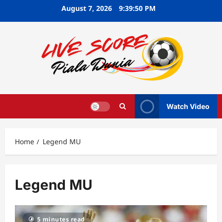
Skip
August 7, 2026
9:39:50 PM
to
content
Watch Video
Home
Legend MU
Legend MU
5 minutes read