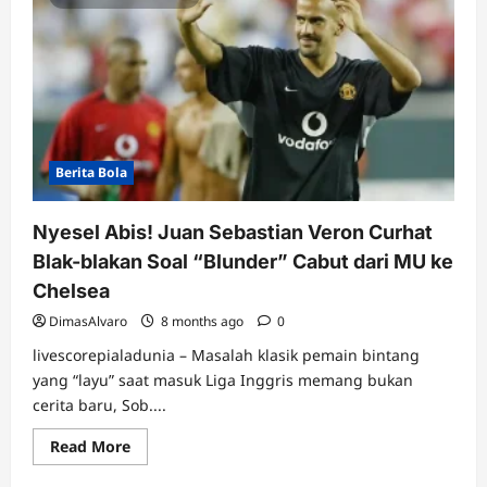
Berita Bola
Nyesel Abis! Juan Sebastian Veron Curhat
Blak-blakan Soal “Blunder” Cabut dari MU ke
Chelsea
DimasAlvaro
8 months ago
0
livescorepialadunia – Masalah klasik pemain bintang
yang “layu” saat masuk Liga Inggris memang bukan
cerita baru, Sob....
Read
Read More
more
about