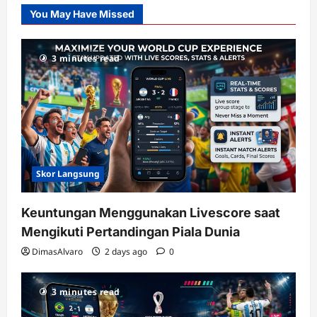
Slot
You May Have Missed
Gacor
dengan
RTP
3 minutes read
terupdate
Skor Langsung
Keuntungan Menggunakan Livescore saat
Mengikuti Pertandingan Piala Dunia
DimasAlvaro
2 days ago
0
3 minutes read