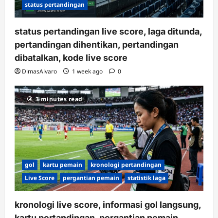
status pertandingan
status pertandingan live score, laga ditunda,
pertandingan dihentikan, pertandingan
dibatalkan, kode live score
DimasAlvaro
1 week ago
0
3 minutes read
gol
kartu pemain
kronologi pertandingan
Live Score
pergantian pemain
statistik laga
kronologi live score, informasi gol langsung,
kartu pertandingan, pergantian pemain,