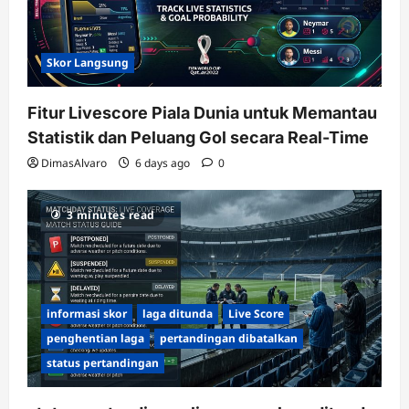
Skor Langsung
Fitur Livescore Piala Dunia untuk Memantau
Statistik dan Peluang Gol secara Real-Time
DimasAlvaro
6 days ago
0
3 minutes read
informasi skor
laga ditunda
Live Score
penghentian laga
pertandingan dibatalkan
status pertandingan