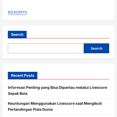
about
Jika
Pecat
KICKOFFTV
Arne
Slot,
Liverpool
Wajib
Bayar
Kompensasi
Fantastis
Search
Rp220
Miliar
Lebih!
Search
Recent Posts
Informasi Penting yang Bisa Dipantau melalui Livescore
Sepak Bola
Keuntungan Menggunakan Livescore saat Mengikuti
Pertandingan Piala Dunia