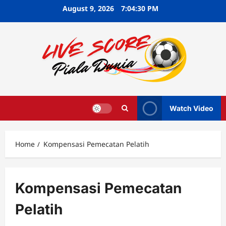
Skip
August 9, 2026
7:04:31 PM
to
content
Watch Video
Home
Kompensasi Pemecatan Pelatih
Kompensasi Pemecatan
Pelatih