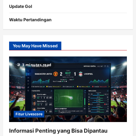
Update Gol
Waktu Pertandingan
Citislots
Pusatnya
Slot
You May Have Missed
Gacor
dengan
RTP
3 minutes read
terupdate
Fitur Livescore
Informasi Penting yang Bisa Dipantau