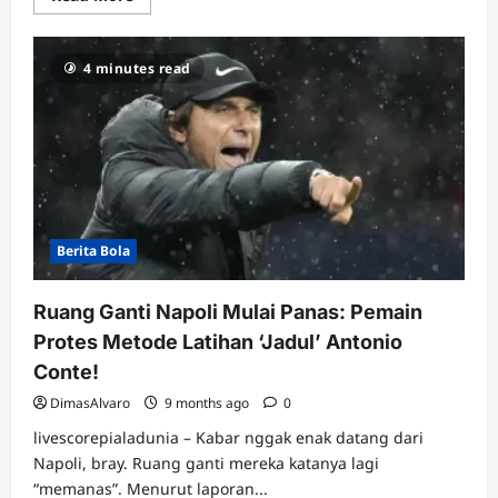
more
about
Krisis
Setan
4 minutes read
Merah!
6
Masalah
Besar
di
MU
yang
Harus
Diselesaikan
Amorim,
Demi
Selamatkan
Berita Bola
Kariernya
Ruang Ganti Napoli Mulai Panas: Pemain
Protes Metode Latihan ‘Jadul’ Antonio
Conte!
DimasAlvaro
9 months ago
0
livescorepialadunia – Kabar nggak enak datang dari
Napoli, bray. Ruang ganti mereka katanya lagi
“memanas”. Menurut laporan...