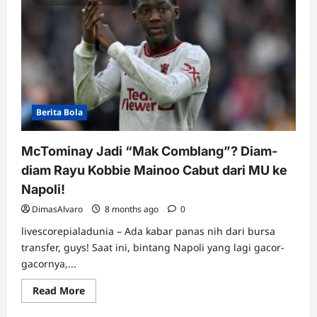
Berita Bola
McTominay Jadi “Mak Comblang”? Diam-
diam Rayu Kobbie Mainoo Cabut dari MU ke
Napoli!
DimasAlvaro
8 months ago
0
livescorepialadunia – Ada kabar panas nih dari bursa
transfer, guys! Saat ini, bintang Napoli yang lagi gacor-
gacornya,...
Read
Read More
more
about