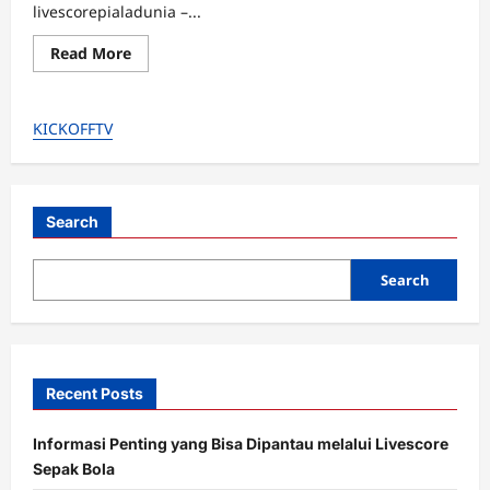
livescorepialadunia –...
Read
Read More
more
about
Ruben
Amorim
KICKOFFTV
Peringatkan
Klub
Lain:
Mainoo
&
Zirkzee
Gak
Search
Dijual!
Search
Recent Posts
Informasi Penting yang Bisa Dipantau melalui Livescore
Sepak Bola