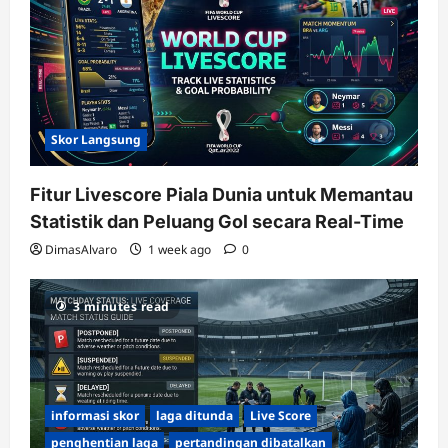
Skor Langsung
Fitur Livescore Piala Dunia untuk Memantau
Statistik dan Peluang Gol secara Real-Time
DimasAlvaro
1 week ago
0
3 minutes read
informasi skor
laga ditunda
Live Score
penghentian laga
pertandingan dibatalkan