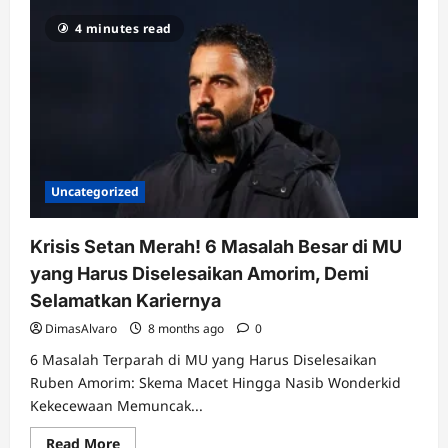
McTominay
Jadi
4 minutes read
“Mak
Comblang”?
Diam-
diam
Rayu
Kobbie
Mainoo
Cabut
dari
MU
ke
Napoli!
Uncategorized
Krisis Setan Merah! 6 Masalah Besar di MU
yang Harus Diselesaikan Amorim, Demi
Selamatkan Kariernya
DimasAlvaro
8 months ago
0
6 Masalah Terparah di MU yang Harus Diselesaikan
Ruben Amorim: Skema Macet Hingga Nasib Wonderkid
Kekecewaan Memuncak...
Read
Read More