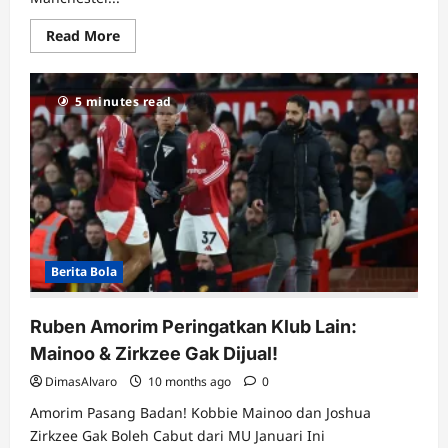
Read
Read More
more
about
Fans
MU
5 minutes read
Siap-
Siap
Patah
Hati!
Kobbie
Mainoo
Dilepas
ke
Napoli
Januari
Ini?
Berita Bola
Ruben Amorim Peringatkan Klub Lain:
Mainoo & Zirkzee Gak Dijual!
DimasAlvaro
10 months ago
0
Amorim Pasang Badan! Kobbie Mainoo dan Joshua
Zirkzee Gak Boleh Cabut dari MU Januari Ini