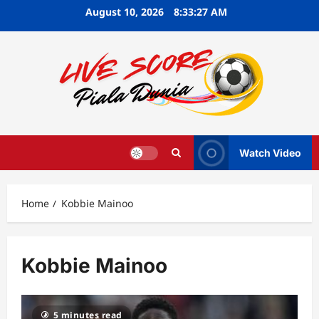
Skip
August 10, 2026
8:33:28 AM
to
content
Watch Video
Home
Kobbie Mainoo
Kobbie Mainoo
5 minutes read