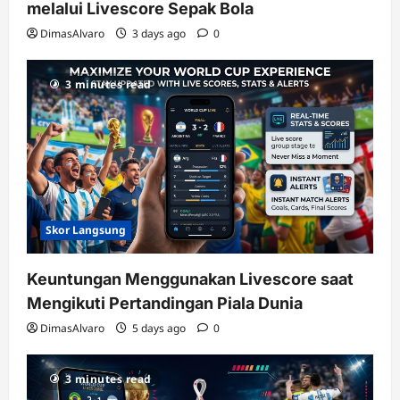
melalui Livescore Sepak Bola
DimasAlvaro
3 days ago
0
3 minutes read
Skor Langsung
Keuntungan Menggunakan Livescore saat
Mengikuti Pertandingan Piala Dunia
DimasAlvaro
5 days ago
0
3 minutes read