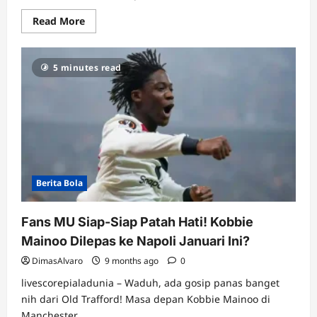
Read
Read More
more
about
Ruang
Ganti
5 minutes read
Napoli
Mulai
Panas:
Pemain
Protes
Metode
Latihan
‘Jadul’
Antonio
Conte!
Berita Bola
Fans MU Siap-Siap Patah Hati! Kobbie
Mainoo Dilepas ke Napoli Januari Ini?
DimasAlvaro
9 months ago
0
livescorepialadunia – Waduh, ada gosip panas banget
nih dari Old Trafford! Masa depan Kobbie Mainoo di
Manchester...