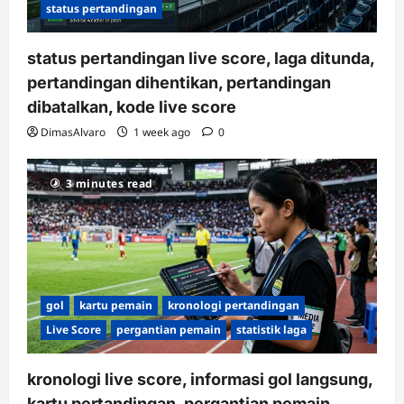
status pertandingan
status pertandingan live score, laga ditunda,
pertandingan dihentikan, pertandingan
dibatalkan, kode live score
DimasAlvaro
1 week ago
0
3 minutes read
gol
kartu pemain
kronologi pertandingan
Live Score
pergantian pemain
statistik laga
kronologi live score, informasi gol langsung,
kartu pertandingan, pergantian pemain,