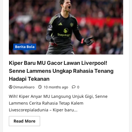
Berita Bola
Kiper Baru MU Gacor Lawan Liverpool!
Senne Lammens Ungkap Rahasia Tenang
Hadapi Tekanan
DimasAlvaro
10 months ago
0
Wih! Kiper Anyar MU Langsung Unjuk Gigi, Senne
Lammens Cerita Rahasia Tetap Kalem
Livescorepialadunia – Kiper baru...
Read
Read More
more
about