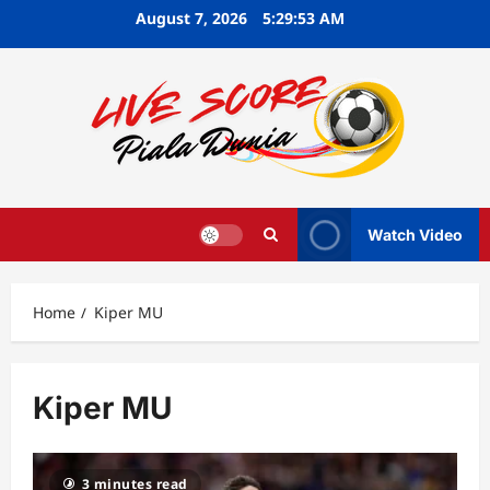
Skip
August 7, 2026
5:29:54 AM
to
content
Watch Video
Home
Kiper MU
Kiper MU
3 minutes read