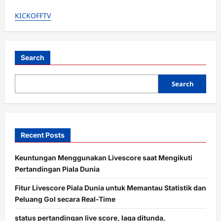
Kiper
Baru
KICKOFFTV
MU
Gacor
Lawan
Liverpool!
Senne
Lammens
Ungkap
Search
Rahasia
Tenang
Hadapi
Search
Tekanan
Recent Posts
Keuntungan Menggunakan Livescore saat Mengikuti
Pertandingan Piala Dunia
Fitur Livescore Piala Dunia untuk Memantau Statistik dan
Peluang Gol secara Real-Time
status pertandingan live score, laga ditunda,