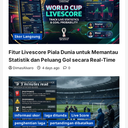
Skor Langsung
Fitur Livescore Piala Dunia untuk Memantau
Statistik dan Peluang Gol secara Real-Time
DimasAlvaro
4 days ago
0
3 minutes read
informasi skor
laga ditunda
Live Score
penghentian laga
pertandingan dibatalkan