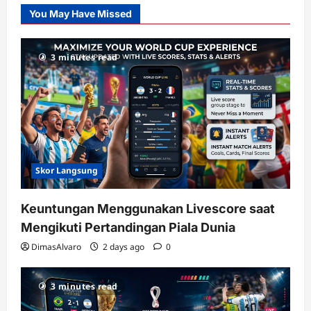
Slot
You May Have Missed
Gacor
dengan
RTP
3 minutes read
terupdate
Skor Langsung
Keuntungan Menggunakan Livescore saat
Mengikuti Pertandingan Piala Dunia
DimasAlvaro
2 days ago
0
3 minutes read