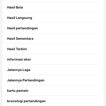
Hasil Bola
Hasil Langsung
Hasil pertandingan
Hasil Sementara
Hasil Terkini
informasi skor
Jalannya Laga
Jalannya Pertandingan
kartu pemain
kronologi pertandingan