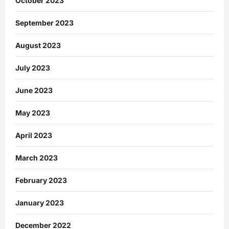
October 2023
September 2023
August 2023
July 2023
June 2023
May 2023
April 2023
March 2023
February 2023
January 2023
December 2022