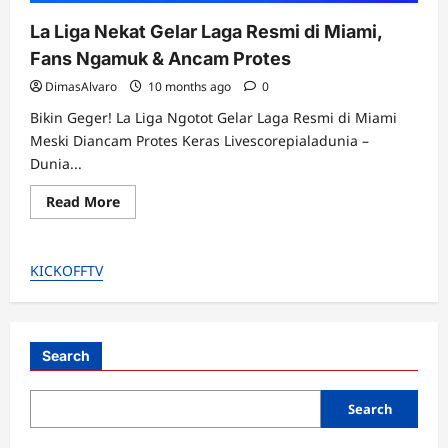
La Liga Nekat Gelar Laga Resmi di Miami,
Fans Ngamuk & Ancam Protes
DimasAlvaro
10 months ago
0
Bikin Geger! La Liga Ngotot Gelar Laga Resmi di Miami
Meski Diancam Protes Keras Livescorepialadunia –
Dunia...
Read
Read More
more
about
La
Liga
KICKOFFTV
Nekat
Gelar
Laga
Resmi
di
Miami,
Fans
Search
Ngamuk
&
Ancam
Search
Protes