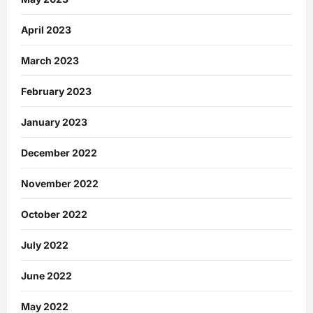
April 2023
March 2023
February 2023
January 2023
December 2022
November 2022
October 2022
July 2022
June 2022
May 2022