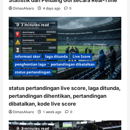
Statistik dan Peluang Gol secara Real-Time
DimasAlvaro
4 days ago
0
3 minutes read
informasi skor
laga ditunda
Live Score
penghentian laga
pertandingan dibatalkan
status pertandingan
status pertandingan live score, laga ditunda,
pertandingan dihentikan, pertandingan
dibatalkan, kode live score
DimasAlvaro
1 week ago
0
3 minutes read