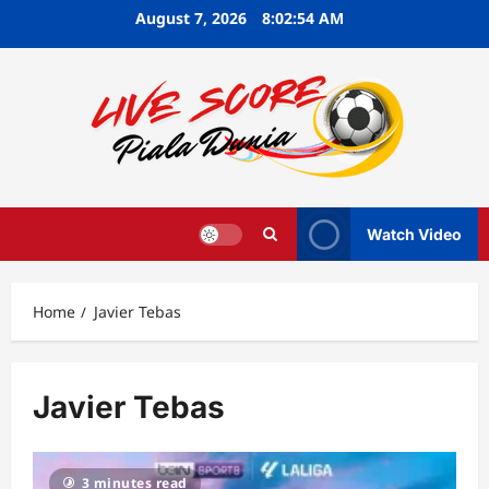
Skip
August 7, 2026
8:02:55 AM
to
content
Watch Video
Home
Javier Tebas
Javier Tebas
3 minutes read