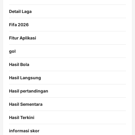
Detail Laga
Fifa 2026
Fitur Aplikasi
gol
Hasil Bola
Hasil Langsung
Hasil pertandingan
Hasil Sementara
Hasil Terkini
informasi skor