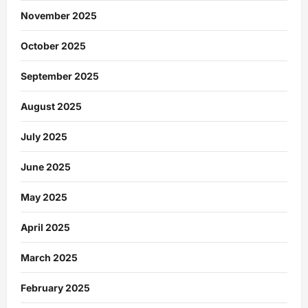
November 2025
October 2025
September 2025
August 2025
July 2025
June 2025
May 2025
April 2025
March 2025
February 2025