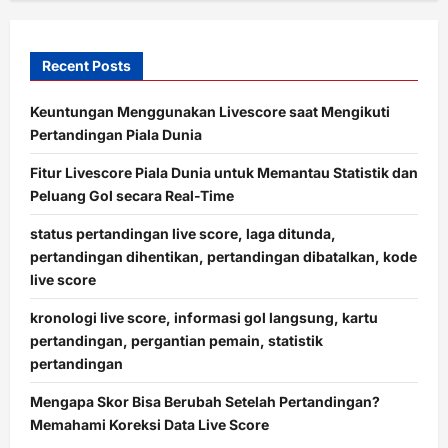
Recent Posts
Keuntungan Menggunakan Livescore saat Mengikuti
Pertandingan Piala Dunia
Fitur Livescore Piala Dunia untuk Memantau Statistik dan
Peluang Gol secara Real-Time
status pertandingan live score, laga ditunda,
pertandingan dihentikan, pertandingan dibatalkan, kode
live score
kronologi live score, informasi gol langsung, kartu
pertandingan, pergantian pemain, statistik
pertandingan
Mengapa Skor Bisa Berubah Setelah Pertandingan?
Memahami Koreksi Data Live Score