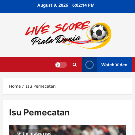
Skip
August 9, 2026
6:02:14 PM
to
content
Watch Video
Home
Isu Pemecatan
Isu Pemecatan
3 minutes read