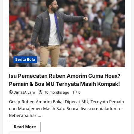
Berita Bola
Isu Pemecatan Ruben Amorim Cuma Hoax?
Pemain & Bos MU Ternyata Masih Kompak!
DimasAlvaro
10 months ago
0
Gosip Ruben Amorim Bakal Dipecat MU, Ternyata Pemain
dan Manajemen Masih Satu Suara! livescorepialadunia –
Beberapa hari...
Read
Read More
more