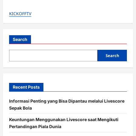
about
Isu
Pemecatan
KICKOFFTV
Ruben
Amorim
Cuma
Hoax?
Pemain
&
Bos
Search
MU
Ternyata
Masih
Search
Kompak!
Recent Posts
Informasi Penting yang Bisa Dipantau melalui Livescore
Sepak Bola
Keuntungan Menggunakan Livescore saat Mengikuti
Pertandingan Piala Dunia