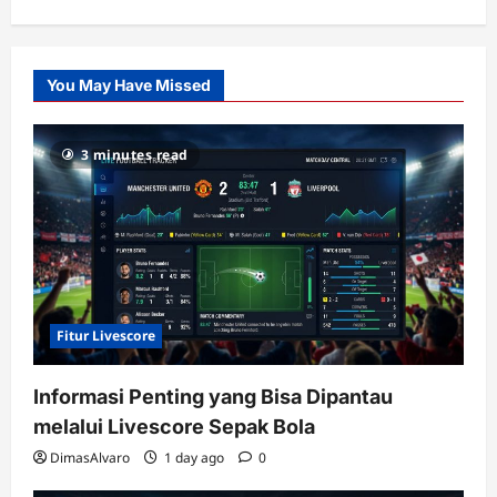
Citislots
Pusatnya
Slot
You May Have Missed
Gacor
dengan
RTP
3 minutes read
terupdate
Fitur Livescore
Informasi Penting yang Bisa Dipantau
melalui Livescore Sepak Bola
DimasAlvaro
1 day ago
0