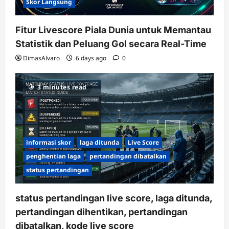
Skor Langsung
Fitur Livescore Piala Dunia untuk Memantau
Statistik dan Peluang Gol secara Real-Time
DimasAlvaro
6 days ago
0
3 minutes read
informasi skor
laga ditunda
Live Score
penghentian laga
pertandingan dibatalkan
status pertandingan
status pertandingan live score, laga ditunda,
pertandingan dihentikan, pertandingan
dibatalkan, kode live score