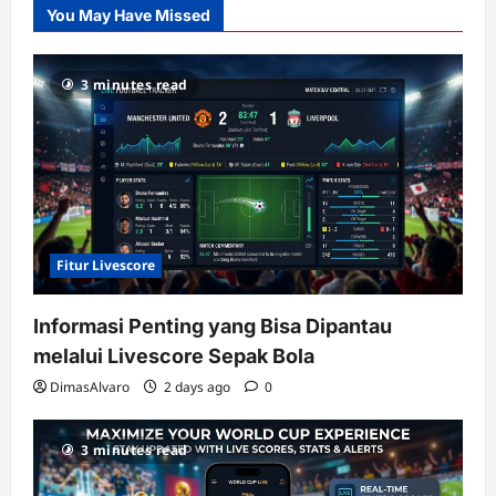
You May Have Missed
Gacor
dengan
RTP
3 minutes read
terupdate
Fitur Livescore
Informasi Penting yang Bisa Dipantau
melalui Livescore Sepak Bola
DimasAlvaro
2 days ago
0
3 minutes read