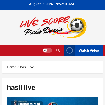
Skip
August 9, 2026
9:57:04 AM
to
content
Watch Video
Home
hasil live
hasil live
3 minutes read