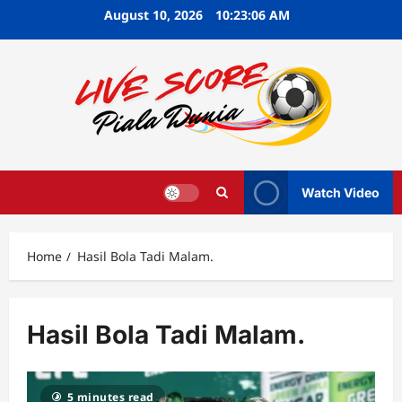
Skip
August 10, 2026
10:23:07 AM
to
content
Watch Video
Home
Hasil Bola Tadi Malam.
Hasil Bola Tadi Malam.
5 minutes read