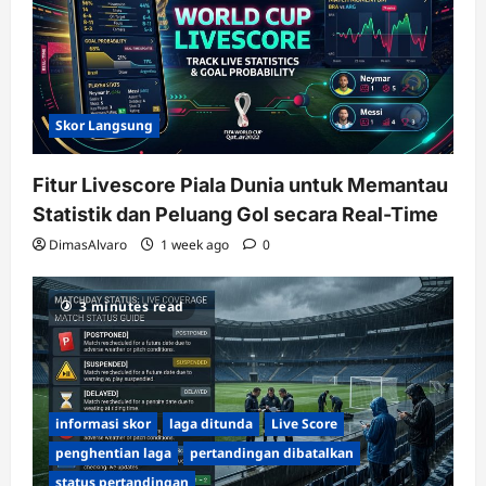
Skor Langsung
Fitur Livescore Piala Dunia untuk Memantau
Statistik dan Peluang Gol secara Real-Time
DimasAlvaro
1 week ago
0
3 minutes read
informasi skor
laga ditunda
Live Score
penghentian laga
pertandingan dibatalkan
status pertandingan