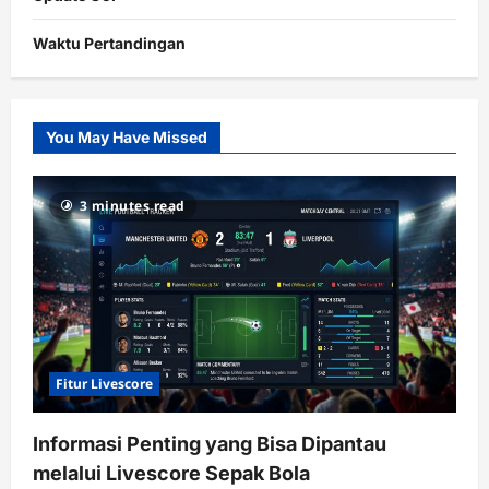
Waktu Pertandingan
Citislots
Pusatnya
Slot
You May Have Missed
Gacor
dengan
RTP
3 minutes read
terupdate
Fitur Livescore
Informasi Penting yang Bisa Dipantau
melalui Livescore Sepak Bola