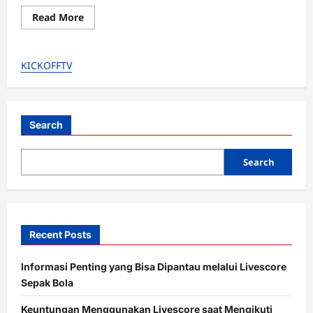
Read
Read More
more
about
MU
Menggila!
KICKOFFTV
Bantai
Wolves
4-
1,
Lepaskan
27
Tembakan:
Search
Era
Ruben
Amorim
Search
Makin
Ngeri!
Recent Posts
Informasi Penting yang Bisa Dipantau melalui Livescore
Sepak Bola
Keuntungan Menggunakan Livescore saat Mengikuti