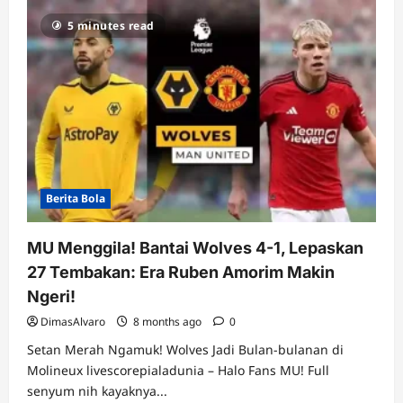
Hasil
Carabao
5 minutes read
Cup:
Man
City
&
Newcastle
Susul
Chelsea,
Drama
Menit
Akhir
di
St
James’
Park!
Berita Bola
MU Menggila! Bantai Wolves 4-1, Lepaskan
27 Tembakan: Era Ruben Amorim Makin
Ngeri!
DimasAlvaro
8 months ago
0
Setan Merah Ngamuk! Wolves Jadi Bulan-bulanan di
Molineux livescorepialadunia – Halo Fans MU! Full
senyum nih kayaknya...