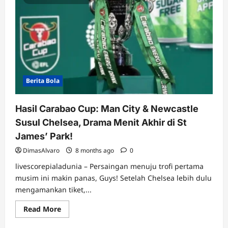
Berita Bola
Hasil Carabao Cup: Man City & Newcastle
Susul Chelsea, Drama Menit Akhir di St
James’ Park!
DimasAlvaro
8 months ago
0
livescorepialadunia – Persaingan menuju trofi pertama
musim ini makin panas, Guys! Setelah Chelsea lebih dulu
mengamankan tiket,...
Read
Read More
more
about