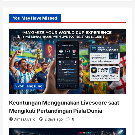
Pusatnya
Slot
You May Have Missed
Gacor
dengan
RTP
3 minutes read
terupdate
Skor Langsung
Keuntungan Menggunakan Livescore saat
Mengikuti Pertandingan Piala Dunia
DimasAlvaro
2 days ago
0