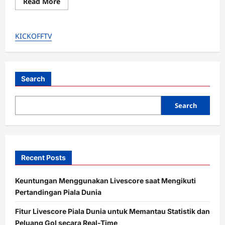
Read
Read More
more
about
Gantikan
Kluivert?
KICKOFFTV
Park
Hang-
seo
Dinilai
Layak
Latih
Timnas
Search
Indonesia,
Punya
DNA
Search
Mirip
STY!
Recent Posts
Keuntungan Menggunakan Livescore saat Mengikuti
Pertandingan Piala Dunia
Fitur Livescore Piala Dunia untuk Memantau Statistik dan
Peluang Gol secara Real-Time