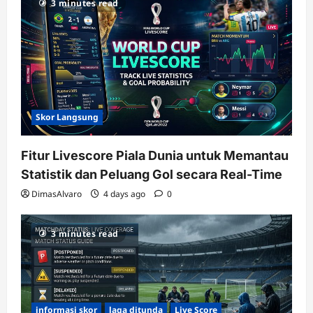
3 minutes read
Skor Langsung
Fitur Livescore Piala Dunia untuk Memantau
Statistik dan Peluang Gol secara Real-Time
DimasAlvaro
4 days ago
0
3 minutes read
informasi skor
laga ditunda
Live Score