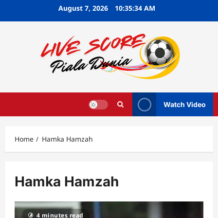
Skip
August 7, 2026
10:35:34 AM
to
content
Watch Video
Home
Hamka Hamzah
Hamka Hamzah
4 minutes read