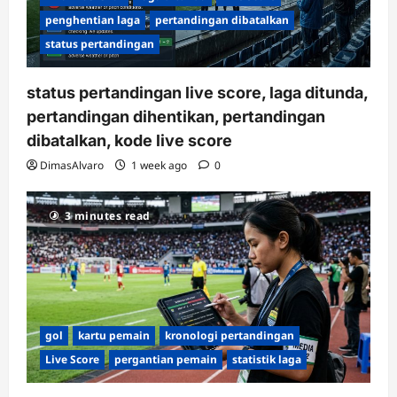
penghentian laga
pertandingan dibatalkan
status pertandingan
status pertandingan live score, laga ditunda,
pertandingan dihentikan, pertandingan
dibatalkan, kode live score
DimasAlvaro
1 week ago
0
3 minutes read
gol
kartu pemain
kronologi pertandingan
Live Score
pergantian pemain
statistik laga