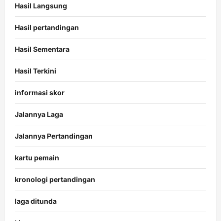
Hasil Langsung
Hasil pertandingan
Hasil Sementara
Hasil Terkini
informasi skor
Jalannya Laga
Jalannya Pertandingan
kartu pemain
kronologi pertandingan
laga ditunda