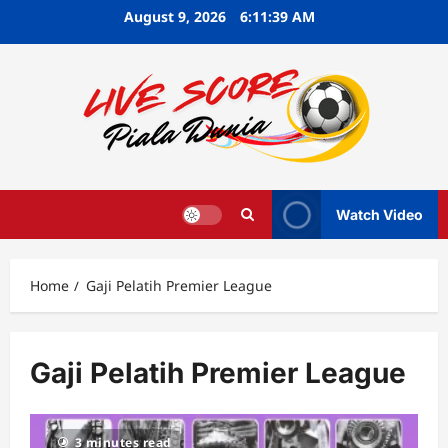
Skip
August 9, 2026
6:11:40 AM
to
content
Watch Video
Home
Gaji Pelatih Premier League
Gaji Pelatih Premier League
3 minutes read