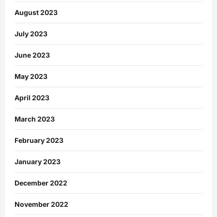
August 2023
July 2023
June 2023
May 2023
April 2023
March 2023
February 2023
January 2023
December 2022
November 2022