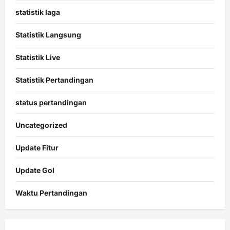
statistik laga
Statistik Langsung
Statistik Live
Statistik Pertandingan
status pertandingan
Uncategorized
Update Fitur
Update Gol
Waktu Pertandingan
Citislots
Pusatnya
Slot