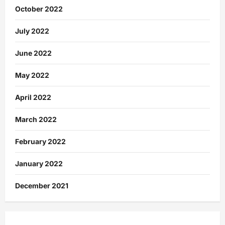
October 2022
July 2022
June 2022
May 2022
April 2022
March 2022
February 2022
January 2022
December 2021