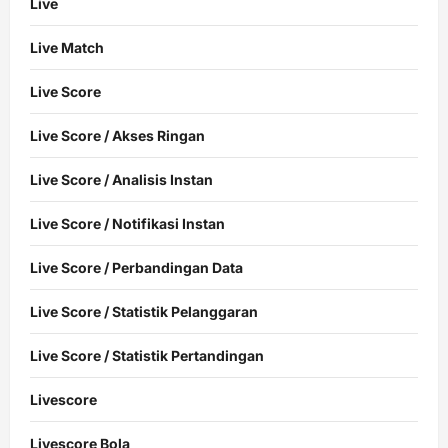
Live
Live Match
Live Score
Live Score / Akses Ringan
Live Score / Analisis Instan
Live Score / Notifikasi Instan
Live Score / Perbandingan Data
Live Score / Statistik Pelanggaran
Live Score / Statistik Pertandingan
Livescore
Livescore Bola