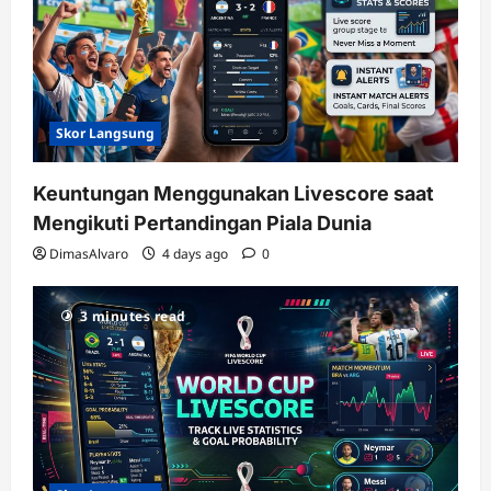
Skor Langsung
Keuntungan Menggunakan Livescore saat
Mengikuti Pertandingan Piala Dunia
DimasAlvaro
4 days ago
0
3 minutes read