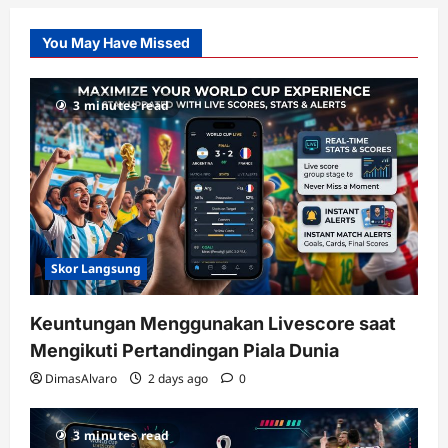
Pusatnya
Slot
You May Have Missed
Gacor
dengan
RTP
3 minutes read
terupdate
Skor Langsung
Keuntungan Menggunakan Livescore saat
Mengikuti Pertandingan Piala Dunia
DimasAlvaro
2 days ago
0
3 minutes read