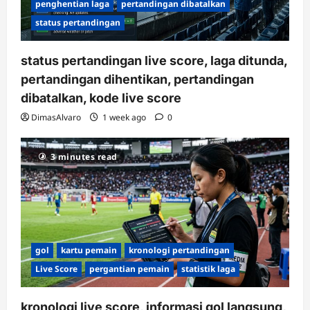
penghentian laga
pertandingan dibatalkan
status pertandingan
status pertandingan live score, laga ditunda,
pertandingan dihentikan, pertandingan
dibatalkan, kode live score
DimasAlvaro
1 week ago
0
3 minutes read
gol
kartu pemain
kronologi pertandingan
Live Score
pergantian pemain
statistik laga
kronologi live score, informasi gol langsung,