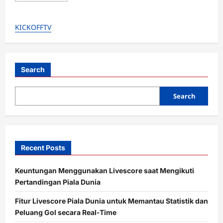
about
Bikin
Kagum!
KICKOFFTV
Legenda
Chelsea
Gianfranco
Zola
Terpesona
dengan
Tiki-
Search
Taka
Enzo
Maresca
Search
Recent Posts
Keuntungan Menggunakan Livescore saat Mengikuti
Pertandingan Piala Dunia
Fitur Livescore Piala Dunia untuk Memantau Statistik dan
Peluang Gol secara Real-Time