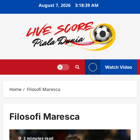
Skip
August 7, 2026
3:18:40 AM
to
content
Watch Video
Home
Filosofi Maresca
Filosofi Maresca
3 minutes read