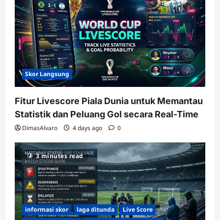
Skor Langsung
Fitur Livescore Piala Dunia untuk Memantau
Statistik dan Peluang Gol secara Real-Time
DimasAlvaro
4 days ago
0
3 minutes read
informasi skor
laga ditunda
Live Score