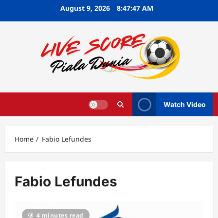
Skip
August 9, 2026
8:47:48 AM
to
content
Watch Video
Home
Fabio Lefundes
Fabio Lefundes
4 minutes read