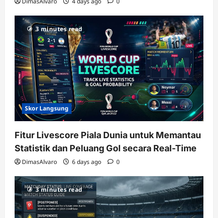
DimasAlvaro
4 days ago
0
3 minutes read
Skor Langsung
Fitur Livescore Piala Dunia untuk Memantau
Statistik dan Peluang Gol secara Real-Time
DimasAlvaro
6 days ago
0
3 minutes read