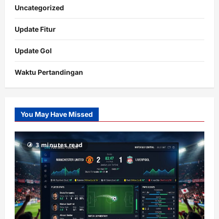
Uncategorized
Update Fitur
Update Gol
Waktu Pertandingan
Citislots
Pusatnya
Slot
You May Have Missed
Gacor
dengan
RTP
3 minutes read
terupdate