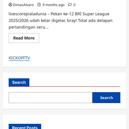
DimasAlvaro
9 months ago
0
livescorepialadunia – Pekan ke-12 BRI Super League
2025/2026 udah kelar digelar, bray! Total ada delapan
pertandingan seru...
Read
Read More
more
about
Predikat
Terbaik
KICKOFFTV
Pekan
12
BRI
Super
League:
Eksel
Runtukahu
Search
(Lokal)
Bersinar,
Borneo
Search
FC
Sempurna!
Recent Posts